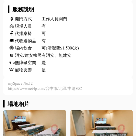
服務說明
🔒
開門方式
工作人員開門
🙍
現場人員
有
🪑
代排桌椅
可
🚚
代收送物品
有
🉑
場內飲食
可(清潔費$1,500/次)
🧯
消安/建安執照
有消安、無建安
👨‍🦽
無障礙空間
是
🐯
寵物友善
是
mySpace No.12
https://www.net4p.com/台中市/北區/中清89C
場地相片