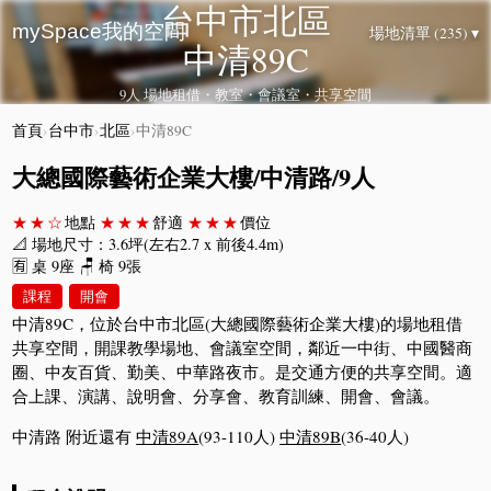
台中市北區
mySpace我的空間
場地清單 (235) ▾
中清89C
9人 場地租借・教室・會議室・共享空間
首頁
›
台中市
›
北區
›
中清89C
大總國際藝術企業大樓/中清路/9人
★★☆
地點
★★★
舒適
★★★
價位
📐 場地尺寸：3.6坪(左右2.7 x 前後4.4m)
🈶 桌 9座 🪑 椅 9張
課程
開會
中清89C，位於台中市北區(大總國際藝術企業大樓)的場地租借
共享空間，開課教學場地、會議室空間，鄰近一中街、中國醫商
圈、中友百貨、勤美、中華路夜市。是交通方便的共享空間。適
合上課、演講、說明會、分享會、教育訓練、開會、會議。
中清路 附近還有
中清89A
(93-110人)
中清89B
(36-40人)