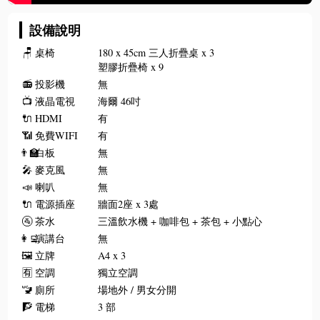
設備說明
🪑
桌椅
180 x 45cm 三人折疊桌 x 3
塑膠折疊椅 x 9
📻
投影機
無
📺
液晶電視
海爾 46吋
🔌
HDMI
有
📶
免費WIFI
有
👨‍🏫
白板
無
🎤
麥克風
無
📣
喇叭
無
🔌
電源插座
牆面2座 x 3處
🚰
茶水
三溫飲水機 + 咖啡包 + 茶包 + 小點心
👩‍💻
演講台
無
🖼️
立牌
A4 x 3
🈶
空調
獨立空調
🚾
廁所
場地外 / 男女分開
🧗
電梯
3 部