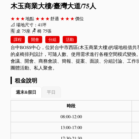
木玉商業大樓/臺灣大道/75人
★★★
地點
★★★
舒適
★★★
價位
📐 場地尺寸：41坪
🈶 桌 75座 🪑 椅 75張
課程
開會
分組
活動
台中BOSS中心，位於台中市西區(木玉商業大樓)的場地租借
的桌椅排列設計，可隨人數、使用需求進行各種空間模式變換
會議、開會、商務會談、簡報、提案、面談、分組討論、工作
團體活動、私人聚會。
租金說明
週末&假日
平日
時段
08:00-12:00
13:00-17:00
17:30-21:30