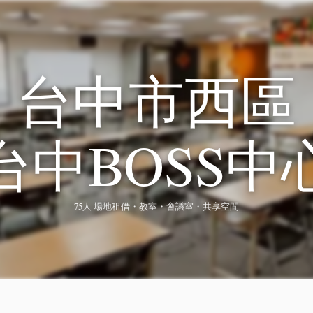
台中市西區
台中BOSS中
75人 場地租借・教室・會議室・共享空間