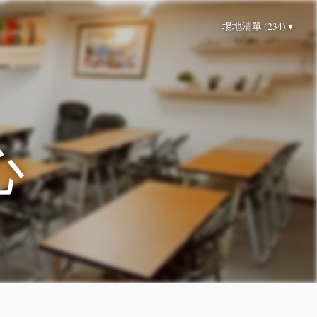
場地清單 (234) ▾
心