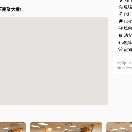
🙍
現
玉商業大樓)
。
🪑
代
🚚
代
🉑
場
🧯
消安
👨‍🦽
無
🐯
寵
mySpace 
https: