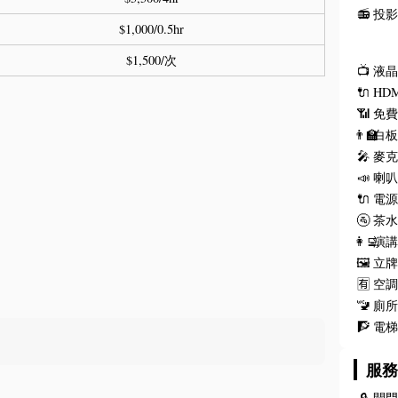
📻
投
$1,000/0.5hr
$1,500/次
📺
液
🔌
HD
📶
免費
👨‍🏫
白
🎤
麥
📣
喇
🔌
電
🚰
茶
👩‍💻
演
🖼️
立
🈶
空
🚾
廁
🧗
電
服
🔒
開