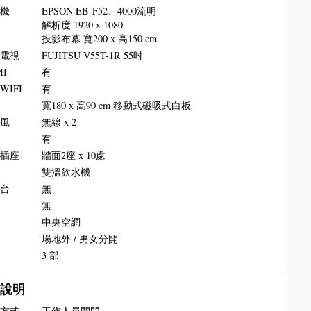
影機
EPSON EB-F52、4000流明
解析度 1920 x 1080
投影布幕 寬200 x 高150 cm
晶電視
FUJITSU V55T-1R 55吋
MI
有
WIFI
有
板
寬180 x 高90 cm 移動式磁吸式白板
克風
無線 x 2
叭
有
源插座
牆面2座 x 10處
水
雙溫飲水機
講台
無
牌
無
調
中央空調
所
場地外 / 男女分開
梯
3 部
務說明
門方式
工作人員開門