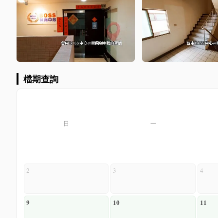
檔期查詢
日
一
2
3
4
9
10
11