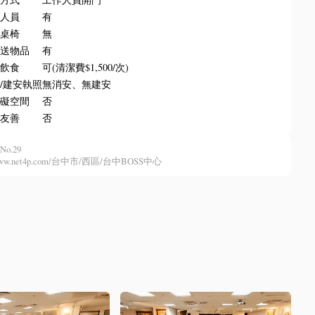
場人員
有
排桌椅
無
收送物品
有
內飲食
可(清潔費$1,500/次)
/建安執照
無消安、無建安
障礙空間
否
物友善
否
No.29
//www.net4p.com/台中市/西區/台中BOSS中心