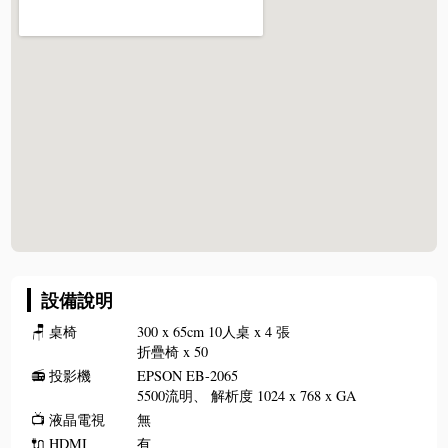
設備說明
🪑
桌椅
300 x 65cm 10人桌 x 4 張
折疊椅 x 50
📻
投影機
EPSON EB-2065
5500流明、 解析度 1024 x 768 x GA
📺
液晶電視
無
🔌
HDMI
有