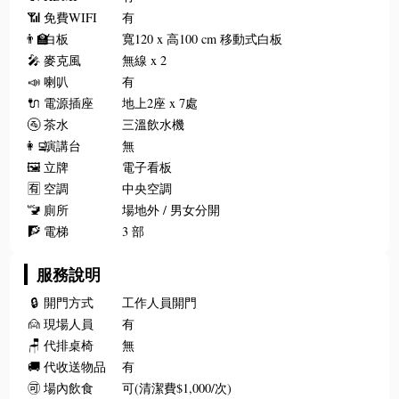
📶
免費WIFI
有
👨‍🏫
白板
寬120 x 高100 cm 移動式白板
🎤
麥克風
無線 x 2
📣
喇叭
有
🔌
電源插座
地上2座 x 7處
🚰
茶水
三溫飲水機
👩‍💻
演講台
無
🖼️
立牌
電子看板
🈶
空調
中央空調
🚾
廁所
場地外 / 男女分開
🧗
電梯
3 部
服務說明
🔒
開門方式
工作人員開門
🙍
現場人員
有
🪑
代排桌椅
無
🚚
代收送物品
有
🉑
場內飲食
可(清潔費$1,000/次)