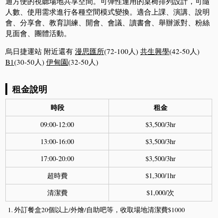
通方便的視聽場地共享空間。可彈性運用的桌椅排列設計，可隨
人數、使用需求進行各種空間模式變換。適合上課、演講、說明
會、分享會、教育訓練、開會、會議、讀書會、舉辦派對、粉絲
見面會、團體活動。
烏日捷運站 附近還有
漫思匯所
(72-100人)
共生興學
(42-50人)
B1
(30-50人)
伊甸園
(32-50人)
租金說明
時段
租金
09:00-12:00
$3,500/3hr
13:00-16:00
$3,500/3hr
17:00-20:00
$3,500/3hr
超時費
$1,300/1hr
清潔費
$1,000/次
外訂餐盒20個以上/外燴/自助吧等，收取場地清潔費$1000