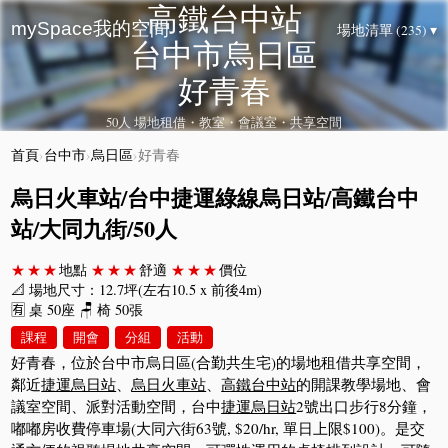
高鐵台中站
mySpace我的空間
場地清單 (235) ▾
台中市烏日區
好青春
50人 場地租借・教室・會議室・共享空間
首頁
›
台中市
›
烏日區
›
好青春
烏日火車站/台中捷運綠線烏日站/高鐵台中
站/大同九街/50人
★★★
地點
★★★
舒適
★★★
價位
📐 場地尺寸：12.7坪(左右10.5 x 前後4m)
🈶 桌 50座 🪑 椅 50張
課程
開會
分組
活動
好青春，位於台中市烏日區(合勤共生宅)的場地租借共享空間，
鄰近
捷運烏日站
、
烏日火車站
、
高鐵台中站
的開課教學場地、會
議室空間、派對活動空間，台中
捷運烏日站
2號出口步行8分鐘，
嘟嘟房收費停車場(大同六街63號, $20/hr, 單日上限$100)。是交