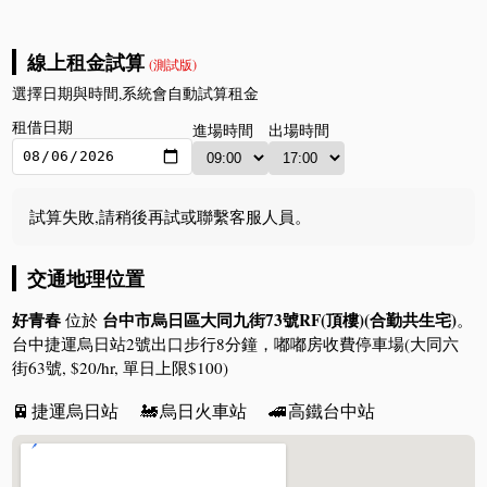
線上租金試算
(測試版)
選擇日期與時間,系統會自動試算租金
租借日期
進場時間
出場時間
試算失敗,請稍後再試或聯繫客服人員。
交通地理位置
好青春
台中市烏日區大同九街73號RF(頂樓)(合勤共生宅)
位於
。
台中捷運烏日站2號出口步行8分鐘，嘟嘟房收費停車場(大同六
街63號, $20/hr, 單日上限$100)
🚈
捷運烏日站
🚂
烏日火車站
🚄
高鐵台中站