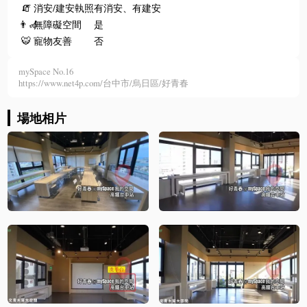
🧯
消安/建安執照
有消安、有建安
👨‍🦽
無障礙空間
是
🐯
寵物友善
否
mySpace No.16
https://www.net4p.com/台中市/烏日區/好青春
場地相片