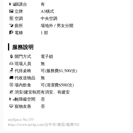
👩‍💻
演講台
有
🖼️
立牌
A3橫式
🈶
空調
中央空調
🚾
廁所
場地外 / 男女分開
🧗
電梯
1 部
服務說明
🔒
開門方式
電子鎖
🙍
現場人員
無
🪑
代排桌椅
可(服務費$1,500/次)
🚚
代收送物品
無
🉑
場內飲食
可(清潔費$500/次)
🧯
消安/建安執照
有消安、有建安
👨‍🦽
無障礙空間
否
🐯
寵物友善
否
mySpace No.153
https://www.net4p.com/台中市/東區/復興702