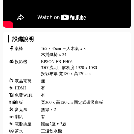
設備說明
🪑
桌椅
165 x 45cm 三人木桌 x 8
木質鐵椅 x 24
📻
投影機
EPSON EB-FH06
3500流明、解析度 1920 x 1080
投影布幕 寬180 x 高120 cm
📺
液晶電視
無
🔌
HDMI
有
📶
免費WIFI
有
👨‍🏫
白板
寬360 x 高120 cm 固定式磁吸白板
🎤
麥克風
無線 x 2
📣
喇叭
有
🔌
電源插座
牆面2座 x 3處
🚰
茶水
三溫飲水機