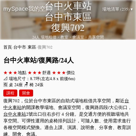
台中火車站
mySpace我的空間
場地清單 (235) ▾
台中市東區
復興702
24人 場地租借・教室・會議室・共享空間
首頁
›
台中市
›
東區
›
復興702
台中火車站/復興路/24人
★★★
地點
★★★
舒適
★★★
價位
📐 場地尺寸：8.7坪(左右4.8 x 前後6m)
🈶 桌 24座 🪑 椅 24張
課程
開會
復興702，位於台中市東區的自助式場地租借共享空間，鄰近
台
中火車站
的開課教學場地、會議室空間，復興路四段/大公街口，
台中火車站
2號出口往右步行 4 分鐘。是交通方便的視聽場地共
享空間。可彈性運用的桌椅排列設計，可隨人數、使用需求進行
各種空間模式變換。適合上課、演講、說明會、分享會、教育訓
練、開會、會議。