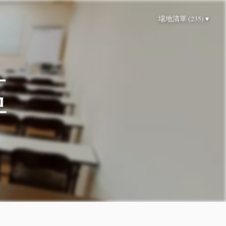
場地清單 (235) ▾
區