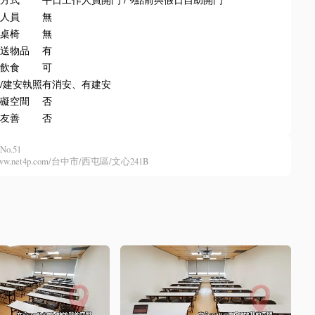
場人員
無
排桌椅
無
收送物品
有
內飲食
可
/建安執照
有消安、有建安
障礙空間
否
物友善
否
No.51
//www.net4p.com/台中市/西屯區/文心241B