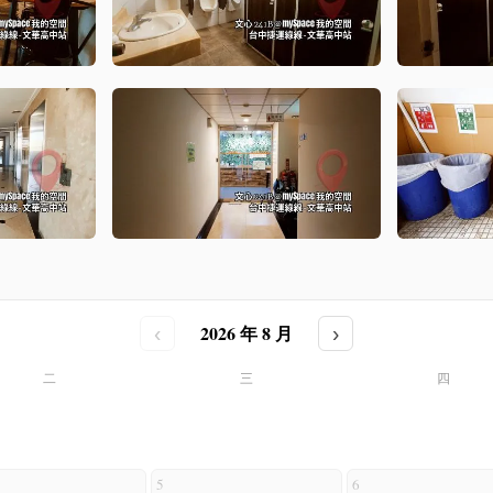
2026 年 8 月
‹
›
二
三
四
5
6