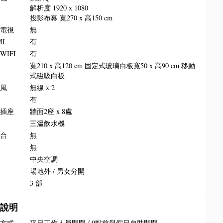
解析度 1920 x 1080
投影布幕 寬270 x 高150 cm
晶電視
無
MI
有
WIFI
有
板
寬210 x 高120 cm 固定式玻璃白板寬50 x 高90 cm 移動
式磁吸白板
克風
無線 x 2
叭
有
源插座
牆面2座 x 8處
水
三溫飲水機
講台
無
牌
無
調
中央空調
所
場地外 / 男女分開
梯
3 部
務說明
門方式
平日工作人員開門 / 9點前與假日自助開門