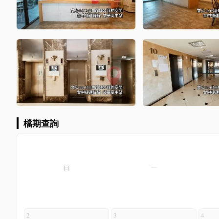
檔期查詢
日
一
2
3
4