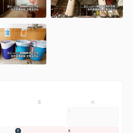
五
六
1
8
7