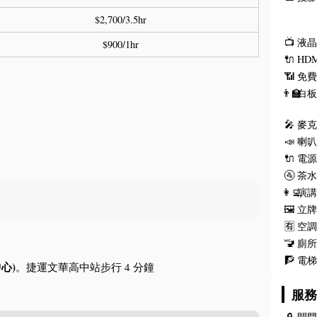
$2,700/3.5hr
📺
液
$900/1hr
🔌
HD
📶
免費
👨‍🏫
白
🎤
麥
📣
喇
🔌
電
🚰
茶
👩‍💻
演
🖼️
立
🈶
空
🚾
廁
🧗
電
心)
。捷運文華高中站步行 4 分鐘
服
🔒
開