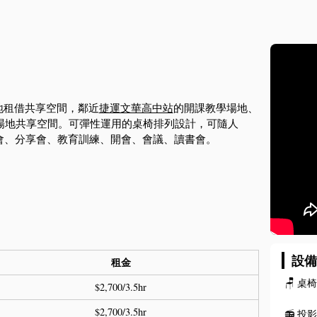
場地租借共享空間，鄰近
捷運文華高中站
的開課教學場地、
聽場地共享空間。可彈性運用的桌椅排列設計，可隨人
會、分享會、教育訓練、開會、會議、讀書會。
設
租金
🪑
桌
$2,700/3.5hr
$2,700/3.5hr
📻
投