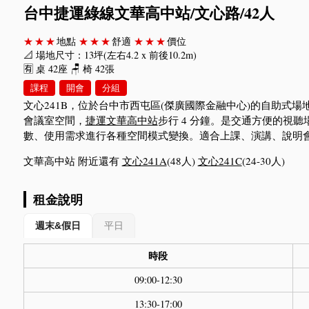
台中捷運綠線文華高中站/文心路/42人
★★★
地點
★★★
舒適
★★★
價位
📐 場地尺寸：13坪(左右4.2 x 前後10.2m)
🈶 桌 42座 🪑 椅 42張
課程
開會
分組
文心241B，位於台中市西屯區(傑廣國際金融中心)的自助式
會議室空間，
捷運文華高中站
步行 4 分鐘。是交通方便的視
數、使用需求進行各種空間模式變換。適合上課、演講、說明
文華高中站 附近還有
文心241A
(48人)
文心241C
(24-30人)
租金說明
週末&假日
平日
時段
09:00-12:30
13:30-17:00