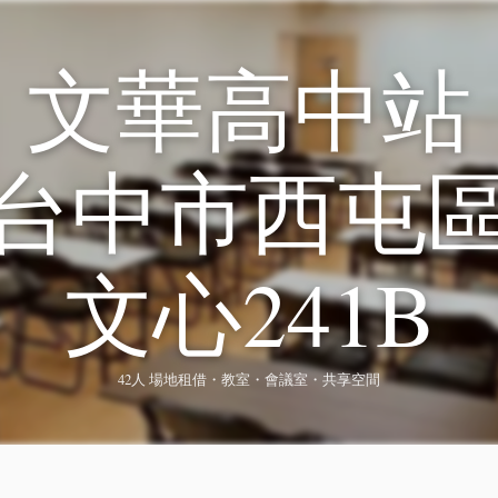
文華高中站
台中市西屯
文心241B
42人 場地租借・教室・會議室・共享空間