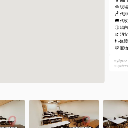
🙍
現
🪑
代
🚚
代
🉑
場
🧯
消安
👨‍🦽
無
🐯
寵
mySpace 
https: