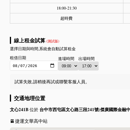
18:00-21:30
超時費
線上租金試算
(測試版)
選擇日期與時間,系統會自動試算租金
租借日期
進場時間
出場時間
試算失敗,請稍後再試或聯繫客服人員。
交通地理位置
文心241B
台中市西屯區文心路三段241號(傑廣國際金融中
位於
🚈
捷運文華高中站