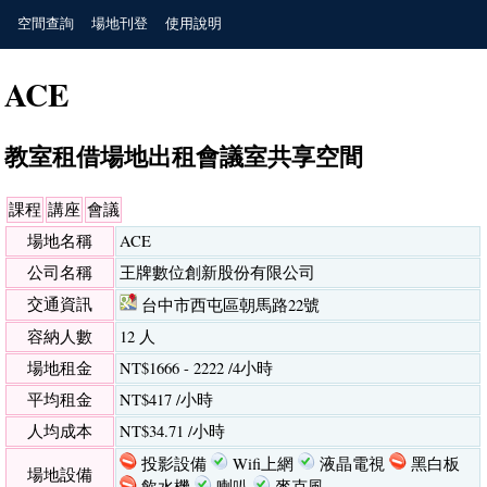
空間查詢
場地刊登
使用說明
ACE
教室租借場地出租會議室共享空間
課程
講座
會議
場地名稱
ACE
公司名稱
王牌數位創新股份有限公司
交通資訊
台中市西屯區朝馬路22號
容納人數
12 人
場地租金
NT$1666 - 2222 /4小時
平均租金
NT$417 /小時
人均成本
NT$34.71 /小時
投影設備
Wifi上網
液晶電視
黑白板
場地設備
飲水機
喇叭
麥克風