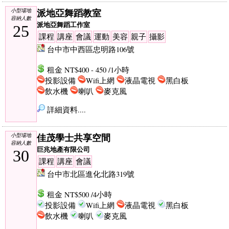
派地亞舞蹈教室
小型場地
容納人數
派地亞舞蹈工作室
25
課程
講座
會議
運動
美容
親子
攝影
台中市中西區忠明路106號
租金 NT$400 - 450 /1小時
投影設備
Wifi上網
液晶電視
黑白板
飲水機
喇叭
麥克風
詳細資料....
佳茂學士共享空間
小型場地
容納人數
巨兆地產有限公司
30
課程
講座
會議
台中市北區進化北路319號
租金 NT$500 /4小時
投影設備
Wifi上網
液晶電視
黑白板
飲水機
喇叭
麥克風