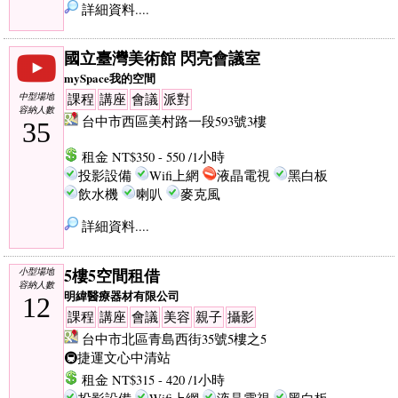
詳細資料....
國立臺灣美術館 閃亮會議室
mySpace我的空間
中型場地
課程
講座
會議
派對
容納人數
台中市西區美村路一段593號3樓
35
租金 NT$350 - 550 /1小時
投影設備
Wifi上網
液晶電視
黑白板
飲水機
喇叭
麥克風
詳細資料....
5樓5空間租借
小型場地
容納人數
明緯醫療器材有限公司
12
課程
講座
會議
美容
親子
攝影
台中市北區青島西街35號5樓之5
🚇捷運文心中清站
租金 NT$315 - 420 /1小時