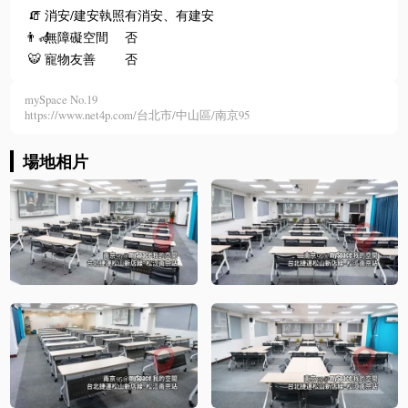
🧯
消安/建安執照
有消安、有建安
👨‍🦽
無障礙空間
否
🐯
寵物友善
否
mySpace No.19
https://www.net4p.com/台北市/中山區/南京95
場地相片