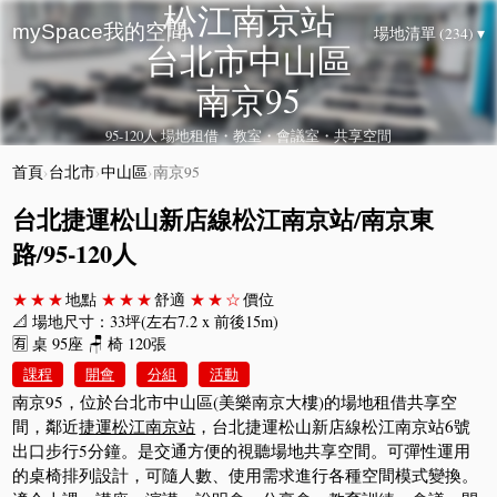
松江南京站
mySpace我的空間
場地清單 (234) ▾
台北市中山區
南京95
95-120人 場地租借・教室・會議室・共享空間
首頁
›
台北市
›
中山區
›
南京95
台北捷運松山新店線松江南京站/南京東
路/95-120人
★★★
地點
★★★
舒適
★★☆
價位
📐 場地尺寸：33坪(左右7.2 x 前後15m)
🈶 桌 95座 🪑 椅 120張
課程
開會
分組
活動
南京95，位於台北市中山區(美樂南京大樓)的場地租借共享空
間，鄰近
捷運松江南京站
，台北捷運松山新店線松江南京站6號
出口步行5分鐘。是交通方便的視聽場地共享空間。可彈性運用
的桌椅排列設計，可隨人數、使用需求進行各種空間模式變換。