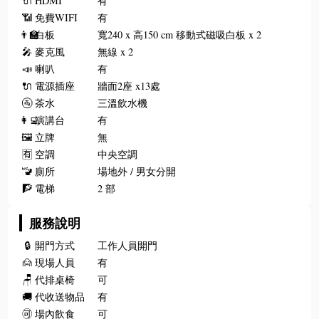
🔌
HDMI
有
📶
免費WIFI
有
👨‍🏫
白板
寬240 x 高150 cm 移動式磁吸白板 x 2
🎤
麥克風
無線 x 2
📣
喇叭
有
🔌
電源插座
牆面2座 x13處
🚰
茶水
三溫飲水機
👩‍💻
演講台
有
🖼️
立牌
無
🈶
空調
中央空調
🚾
廁所
場地外 / 男女分開
🧗
電梯
2 部
服務說明
🔒
開門方式
工作人員開門
🙍
現場人員
有
🪑
代排桌椅
可
🚚
代收送物品
有
🉑
場內飲食
可