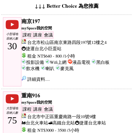
↓↓↓ Better Choice 為您推薦
南京197
mySpace我的空間
小型場地
課程
講座
會議
容納人數
台北市松山區南京東路四段197號12樓之4
30
🚇捷運台北小巨蛋站
租金 NT$640 - 800 /1小時
投影設備
Wifi上網
液晶電視
黑白板
飲水機
喇叭
麥克風
詳細資料....
重南916
mySpace我的空間
大型場地
課程
講座
會議
容納人數
台北市中正區重慶南路一段10號9樓
75
🚂台北火車站
🚅高鐵台北站
🚇捷運台北車站
租金 NT$3000 - 3500 /3小時