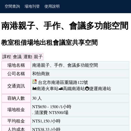
空間查詢
場地刊登
使用說明
南港親子、手作、會議多功能空間
教室租借場地出租會議室共享空間
課程
會議
運動
親子
場地名稱
南港親子、手作、會議多功能空間
公司名稱
和怡商旅
台北市南港區重陽路122號
交通資訊
🚂南港火車站
🚅高鐵南港站
🚇捷運南港站
容納人數
30 人
NT$650 - 1500 /1小時
場地租金
. 清潔費 NT$500/場
平均租金
NT$1,150 /小時
人均成本
NT$38.33 /小時