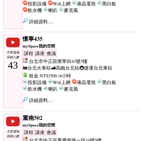
投影設備
Wifi上網
液晶電視
黑白板
飲水機
喇叭
麥克風
詳細資料....
懷寧435
mySpace我的空間
中型場地
課程
講座
會議
容納人數
台北市中正區懷寧街43號5樓
43
🚂台北火車站
🚅高鐵台北站
🚇捷運台北車站
租金 NT$3500 /4小時
投影設備
Wifi上網
液晶電視
黑白板
飲水機
喇叭
麥克風
詳細資料....
重南502
mySpace我的空間
大型場地
課程
講座
會議
容納人數
台北市中正區重慶南路一段10號5樓