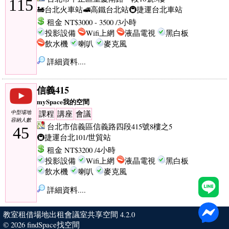
115
🚂台北火車站
🚅高鐵台北站
🚇捷運台北車站
租金 NT$3000 - 3500 /3小時
投影設備
Wifi上網
液晶電視
黑白板
飲水機
喇叭
麥克風
詳細資料....
信義415
mySpace我的空間
中型場地
課程
講座
會議
容納人數
台北市信義區信義路四段415號8樓之5
45
🚇捷運台北101/世貿站
租金 NT$3200 /4小時
投影設備
Wifi上網
液晶電視
黑白板
飲水機
喇叭
麥克風
詳細資料....
教室租借場地出租會議室共享空間 4.2.0
© 2026
findSpace找空間