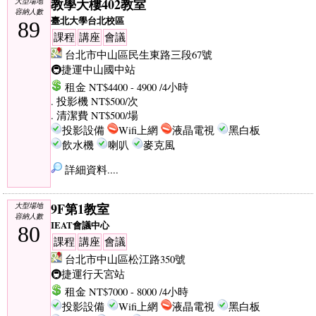
教學大樓402教室
大型場地
容納人數
臺北大學台北校區
89
課程
講座
會議
台北市中山區民生東路三段67號
🚇捷運中山國中站
租金 NT$4400 - 4900 /4小時
. 投影機 NT$500/次
. 清潔費 NT$500/場
投影設備
Wifi上網
液晶電視
黑白板
飲水機
喇叭
麥克風
詳細資料....
9F第1教室
大型場地
容納人數
IEAT會議中心
80
課程
講座
會議
台北市中山區松江路350號
🚇捷運行天宮站
租金 NT$7000 - 8000 /4小時
投影設備
Wifi上網
液晶電視
黑白板