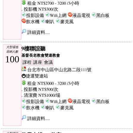
租金 NT$2700 - 3200 /3小時
. 投影機 NT$300/次
投影設備
Wifi上網
液晶電視
黑白板
飲水機
喇叭
麥克風
詳細資料....
9樓聯誼聽
大型場地
容納人數
基督長老教會雙連教會
100
課程
講座
會議
台北市中山區中山北路二段111號
🚇捷運雙連站
租金 NT$3000 - 3200 /3小時
. 投影機 NT$500/次
. 清潔費 NT$1000/場
投影設備
Wifi上網
液晶電視
黑白板
飲水機
喇叭
麥克風
詳細資料....