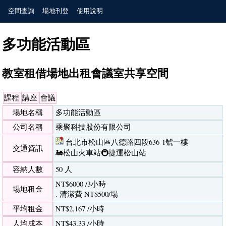
空間查詢
場地刊登
使用說明
多功能活動區
教室租借場地出租會議室共享空間
課程
講座
會議
場地名稱
多功能活動區
公司名稱
乘聚科技股份有限公司
台北市松山區八德路四段636-1號一樓
交通資訊
🚂松山火車站
🚇捷運松山站
容納人數
50 人
NT$6000 /3小時
場地租金
. 清潔費 NT$500/場
平均租金
NT$2,167 /小時
人均成本
NT$43.33 /小時