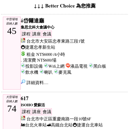
↓↓↓ Better Choice 為您推薦
δ岱爾達廳
中型場地
容納人數
集思北科大會議中心
45
課程
講座
會議
台北市大安區忠孝東路三段1號
🚇捷運忠孝新生站
租金 NT$6000 /4小時
. 清潔費 NT$600/場
投影設備
Wifi上網
液晶電視
黑白板
飲水機
喇叭
麥克風
詳細資料....
617
大型場地
容納人數
ISOHO 愛蘇活
74
課程
講座
會議
台北市中正區重慶南路一段10號6F
🚂台北火車站
🚅高鐵台北站
🚇捷運台北車站