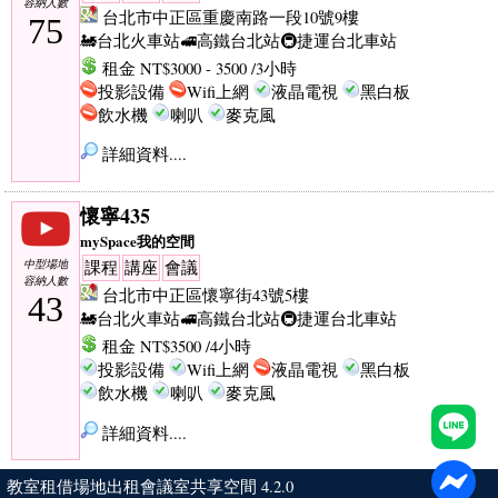
容納人數
台北市中正區重慶南路一段10號9樓
75
🚂台北火車站
🚅高鐵台北站
🚇捷運台北車站
租金 NT$3000 - 3500 /3小時
投影設備
Wifi上網
液晶電視
黑白板
飲水機
喇叭
麥克風
詳細資料....
懷寧435
mySpace我的空間
中型場地
課程
講座
會議
容納人數
台北市中正區懷寧街43號5樓
43
🚂台北火車站
🚅高鐵台北站
🚇捷運台北車站
租金 NT$3500 /4小時
投影設備
Wifi上網
液晶電視
黑白板
飲水機
喇叭
麥克風
詳細資料....
教室租借場地出租會議室共享空間 4.2.0