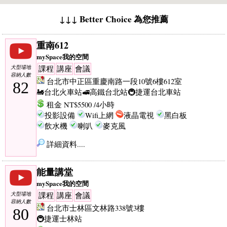
↓↓↓ Better Choice 為您推薦
重南612
mySpace我的空間
大型場地
課程
講座
會議
容納人數
台北市中正區重慶南路一段10號6樓612室
82
🚂台北火車站
🚅高鐵台北站
🚇捷運台北車站
租金 NT$5500 /4小時
投影設備
Wifi上網
液晶電視
黑白板
飲水機
喇叭
麥克風
詳細資料....
能量講堂
mySpace我的空間
大型場地
課程
講座
會議
容納人數
台北市士林區文林路338號3樓
80
🚇捷運士林站