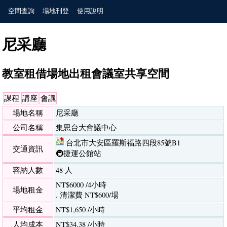
空間查詢
場地刊登
使用說明
尼采廳
教室租借場地出租會議室共享空間
課程
講座
會議
場地名稱
尼采廳
公司名稱
集思台大會議中心
台北市大安區羅斯福路四段85號B1
交通資訊
🚇捷運公館站
容納人數
48 人
NT$6000 /4小時
場地租金
. 清潔費 NT$600/場
平均租金
NT$1,650 /小時
人均成本
NT$34.38 /小時