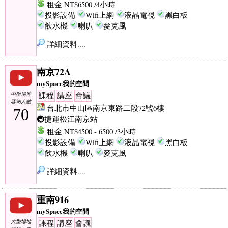
租金 NT$6500 /4小時
投影設備
Wifi上網
液晶電視
黑白板
飲水機
喇叭
麥克風
詳細資料....
南京72A
mySpace我的空間
中型場地
課程
講座
會議
容納人數
台北市中山區南京東路二段72號6樓
70
🚇捷運松江南京站
租金 NT$4500 - 6500 /3小時
投影設備
Wifi上網
液晶電視
黑白板
飲水機
喇叭
麥克風
詳細資料....
重南916
mySpace我的空間
大型場地
課程
講座
會議