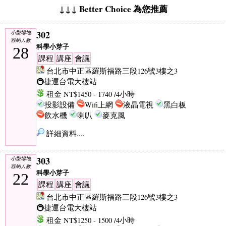
↓↓↓ Better Choice 為您推薦
302
小型場地
容納人數
科學小芽子
28
課程
講座
會議
台北市中正區羅斯福路三段126號3樓之3
🚇捷運台電大樓站
租金 NT$1450 - 1740 /4小時
投影設備
Wifi上網
液晶電視
黑白板
飲水機
喇叭
麥克風
詳細資料....
303
小型場地
容納人數
科學小芽子
22
課程
講座
會議
台北市中正區羅斯福路三段126號3樓之3
🚇捷運台電大樓站
租金 NT$1250 - 1500 /4小時