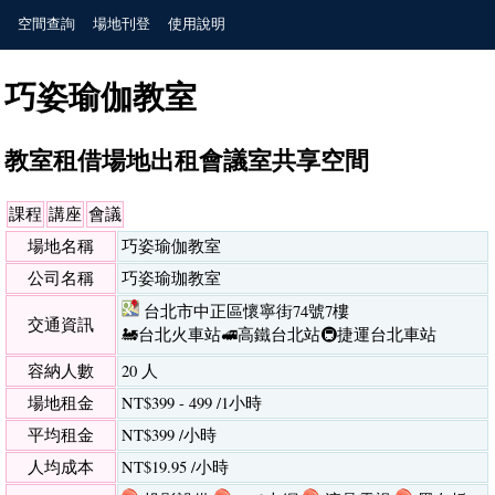
空間查詢
場地刊登
使用說明
巧姿瑜伽教室
教室租借場地出租會議室共享空間
課程
講座
會議
場地名稱
巧姿瑜伽教室
公司名稱
巧姿瑜珈教室
台北市中正區懷寧街74號7樓
交通資訊
🚂台北火車站
🚅高鐵台北站
🚇捷運台北車站
容納人數
20 人
場地租金
NT$399 - 499 /1小時
平均租金
NT$399 /小時
人均成本
NT$19.95 /小時