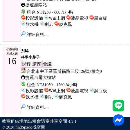
🚇捷運昆陽站
租金 NT$250 - 600 /1小時
投影設備
Wifi上網
液晶電視
黑白板
飲水機
喇叭
麥克風
詳細資料....
304
小型場地
容納人數
科學小芽子
16
課程
講座
會議
台北市中正區羅斯福路三段126號3樓之3
🚇捷運台電大樓站
租金 NT$1050 - 1260 /4小時
投影設備
Wifi上網
液晶電視
黑白板
飲水機
喇叭
麥克風
詳細資料....
教室租借場地出租會議室共享空間 4.2.1
© 2026
findSpace找空間