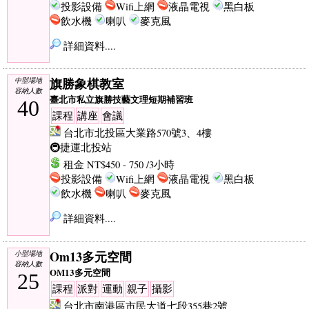
投影設備
Wifi上網
液晶電視
黑白板
飲水機
喇叭
麥克風
詳細資料....
旗勝象棋教室
中型場地
容納人數
臺北市私立旗勝技藝文理短期補習班
40
課程
講座
會議
台北市北投區大業路570號3、4樓
🚇捷運北投站
租金 NT$450 - 750 /3小時
投影設備
Wifi上網
液晶電視
黑白板
飲水機
喇叭
麥克風
詳細資料....
Om13多元空間
小型場地
容納人數
OM13多元空間
25
課程
派對
運動
親子
攝影
台北市南港區市民大道七段355巷2號