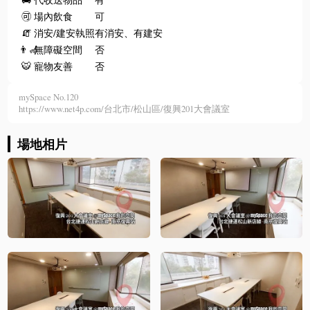
🉑
場內飲食
可
🧯
消安/建安執照
有消安、有建安
👨‍🦽
無障礙空間
否
🐯
寵物友善
否
mySpace No.120
https://www.net4p.com/台北市/松山區/復興201大會議室
場地相片