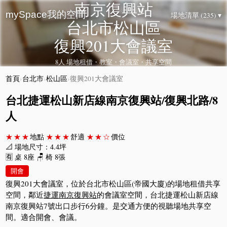
南京復興站
mySpace我的空間
場地清單 (235) ▾
台北市松山區
復興201大會議室
8人 場地租借・教室・會議室・共享空間
首頁
›
台北市
›
松山區
›
復興201大會議室
台北捷運松山新店線南京復興站/復興北路/8
人
★★★
地點
★★★
舒適
★★☆
價位
📐 場地尺寸：4.4坪
🈶 桌 8座 🪑 椅 8張
開會
復興201大會議室，位於台北市松山區(帝國大廈)的場地租借共享
空間，鄰近
捷運南京復興站
的會議室空間，台北捷運松山新店線
南京復興站7號出口步行6分鐘。是交通方便的視聽場地共享空
間。適合開會、會議。