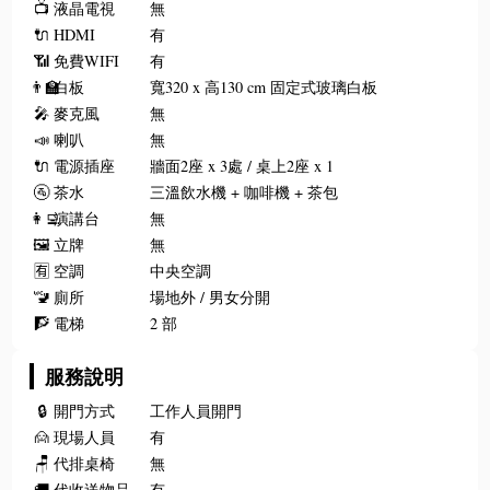
📺
液晶電視
無
🔌
HDMI
有
📶
免費WIFI
有
👨‍🏫
白板
寬320 x 高130 cm 固定式玻璃白板
🎤
麥克風
無
📣
喇叭
無
🔌
電源插座
牆面2座 x 3處 / 桌上2座 x 1
🚰
茶水
三溫飲水機 + 咖啡機 + 茶包
👩‍💻
演講台
無
🖼️
立牌
無
🈶
空調
中央空調
🚾
廁所
場地外 / 男女分開
🧗
電梯
2 部
服務說明
🔒
開門方式
工作人員開門
🙍
現場人員
有
🪑
代排桌椅
無
🚚
代收送物品
有