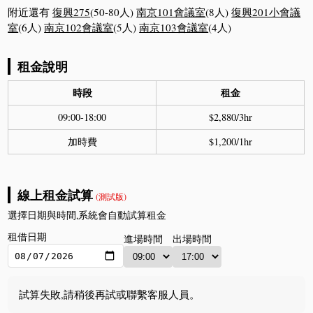
附近還有
復興275
(50-80人)
南京101會議室
(8人)
復興201小會議
室
(6人)
南京102會議室
(5人)
南京103會議室
(4人)
租金說明
時段
租金
09:00-18:00
$2,880/3hr
加時費
$1,200/1hr
線上租金試算
(測試版)
選擇日期與時間,系統會自動試算租金
租借日期
進場時間
出場時間
試算失敗,請稍後再試或聯繫客服人員。