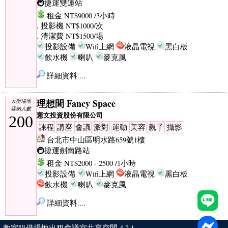
🚇捷運雙連站
租金 NT$9000 /3小時
. 投影機 NT$1000/次
. 清潔費 NT$1500/場
投影設備
Wifi上網
液晶電視
黑白板
飲水機
喇叭
麥克風
詳細資料....
理想間 Fancy Space
大型場地
容納人數
憲文投資股份有限公司
200
課程
講座
會議
派對
運動
美容
親子
攝影
台北市中山區明水路659號1樓
🚇捷運劍南路站
租金 NT$2000 - 2500 /1小時
投影設備
Wifi上網
液晶電視
黑白板
飲水機
喇叭
麥克風
詳細資料....
教室租借場地出租會議室共享空間 4.2.1