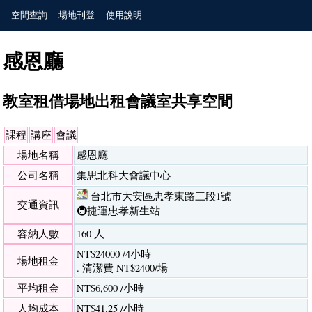
空間查詢
場地刊登
使用說明
感恩廳
教室租借場地出租會議室共享空間
課程
講座
會議
場地名稱
感恩廳
公司名稱
集思北科大會議中心
台北市大安區忠孝東路三段1號
交通資訊
🚇捷運忠孝新生站
容納人數
160 人
NT$24000 /4小時
場地租金
. 清潔費 NT$2400/場
平均租金
NT$6,600 /小時
人均成本
NT$41.25 /小時