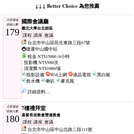
↓↓↓ Better Choice 為您推薦
國際會議廳
大型場地
容納人數
臺北大學台北校區
179
課程
講座
會議
台北市中山區民生東路三段67號
🚇捷運中山國中站
租金 NT$15000 /4小時
. 投影機 NT$500/次
. 清潔費 NT$1000/場
投影設備
Wifi上網
液晶電視
黑白板
飲水機
喇叭
麥克風
詳細資料....
7樓禮拜堂
大型場地
容納人數
基督長老教會雙連教會
180
課程
講座
會議
台北市中山區中山北路二段111號