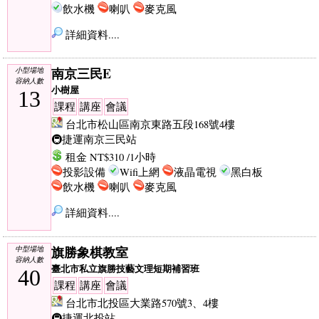
飲水機
喇叭
麥克風
詳細資料....
南京三民E
小型場地
容納人數
小樹屋
13
課程
講座
會議
台北市松山區南京東路五段168號4樓
🚇捷運南京三民站
租金 NT$310 /1小時
投影設備
Wifi上網
液晶電視
黑白板
飲水機
喇叭
麥克風
詳細資料....
旗勝象棋教室
中型場地
容納人數
臺北市私立旗勝技藝文理短期補習班
40
課程
講座
會議
台北市北投區大業路570號3、4樓
🚇捷運北投站