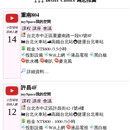
重南804
mySpace我的空間
小型場地
課程
講座
會議
容納人數
台北市中正區重慶南路一段63號8F
14
🚂台北火車站
🚅高鐵台北站
🚇捷運台北車站
租金 NT$800 /3.5小時
投影設備
Wifi上網
液晶電視
黑白板
飲水機
喇叭
麥克風
詳細資料....
許昌4F
mySpace我的空間
小型場地
課程
講座
會議
容納人數
台北市中正區許昌街42-1號4樓
12
🚂台北火車站
🚅高鐵台北站
🚇捷運台北車站
租金 NT$800 - 1000 /3小時
投影設備
Wifi上網
液晶電視
黑白板