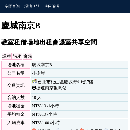
空間查詢
場地刊登
使用說明
慶城南京B
教室租借場地出租會議室共享空間
課程
講座
會議
場地名稱
慶城南京B
公司名稱
小樹屋
台北市松山區慶城街6-1號7樓
交通資訊
🚇捷運南京復興站
容納人數
10 人
場地租金
NT$310 /1小時
平均租金
NT$310 /小時
人均成本
NT$31.00 /小時