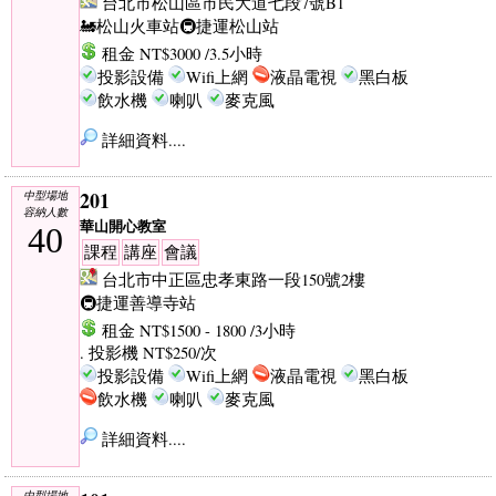
台北市松山區市民大道七段7號B1
🚂松山火車站
🚇捷運松山站
租金 NT$3000 /3.5小時
投影設備
Wifi上網
液晶電視
黑白板
飲水機
喇叭
麥克風
詳細資料....
201
中型場地
容納人數
華山開心教室
40
課程
講座
會議
台北市中正區忠孝東路一段150號2樓
🚇捷運善導寺站
租金 NT$1500 - 1800 /3小時
. 投影機 NT$250/次
投影設備
Wifi上網
液晶電視
黑白板
飲水機
喇叭
麥克風
詳細資料....
中型場地