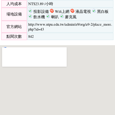
人均成本
NT$23.89 /小時
投影設備
Wifi上網
液晶電視
黑白板
場地設備
飲水機
喇叭
麥克風
http://www.ntpu.edu.tw/admin/a9/org/a9-2/place_more.
官方網站
php?id=43
點閱次數
842