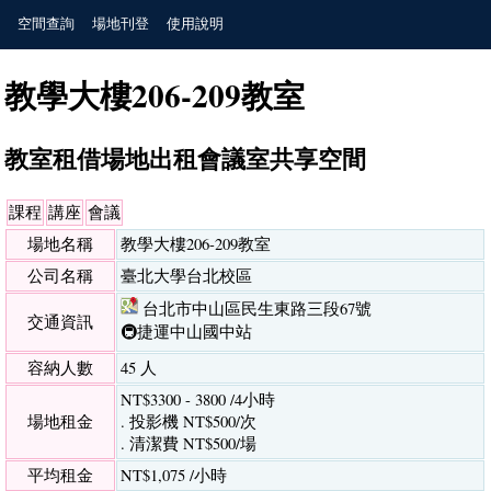
空間查詢
場地刊登
使用說明
教學大樓206-209教室
教室租借場地出租會議室共享空間
課程
講座
會議
場地名稱
教學大樓206-209教室
公司名稱
臺北大學台北校區
台北市中山區民生東路三段67號
交通資訊
🚇捷運中山國中站
容納人數
45 人
NT$3300 - 3800 /4小時
場地租金
. 投影機 NT$500/次
. 清潔費 NT$500/場
平均租金
NT$1,075 /小時