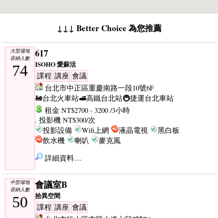
↓↓↓ Better Choice 為您推薦
617
大型場地
容納人數
ISOHO 愛蘇活
74
課程
講座
會議
台北市中正區重慶南路一段10號6F
🚂台北火車站
🚅高鐵台北站
🚇捷運台北車站
租金 NT$2700 - 3200 /3小時
. 投影機 NT$300/次
投影設備
Wifi上網
液晶電視
黑白板
飲水機
喇叭
麥克風
詳細資料....
會議室B
中型場地
容納人數
拾異空間
50
課程
講座
會議