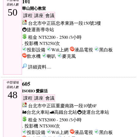
101
容納人數
華山開心教室
50
課程
講座
會議
台北市中正區忠孝東路一段150號2樓
🚇捷運善導寺站
租金 NT$2200 - 2500 /3小時
. 投影機 NT$250/次
投影設備
Wifi上網
液晶電視
黑白板
飲水機
喇叭
麥克風
詳細資料....
605
中型場地
容納人數
ISOHO 愛蘇活
48
課程
講座
會議
台北市中正區重慶南路一段10號6F
🚂台北火車站
🚅高鐵台北站
🚇捷運台北車站
租金 NT$2000 - 2500 /3小時
. 投影機 NT$300/次
投影設備
Wifi上網
液晶電視
黑白板