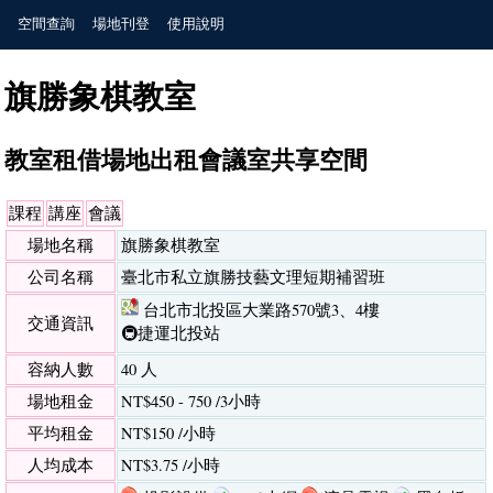
空間查詢
場地刊登
使用說明
旗勝象棋教室
教室租借場地出租會議室共享空間
課程
講座
會議
場地名稱
旗勝象棋教室
公司名稱
臺北市私立旗勝技藝文理短期補習班
台北市北投區大業路570號3、4樓
交通資訊
🚇捷運北投站
容納人數
40 人
場地租金
NT$450 - 750 /3小時
平均租金
NT$150 /小時
人均成本
NT$3.75 /小時