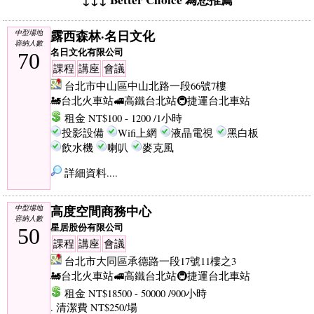
露西森林·名日文化
中型場地
容納人數
名日文化有限公司
70
課程
講座
會議
台北市中山區中山北路一段66號7樓
🚂台北火車站
🚅高鐵台北站
🚇捷運台北車站
租金 NT$100 - 1200 /1小時
投影設備
Wifi上網
液晶電視
黑白板
飲水機
喇叭
麥克風
詳細資料....
高度空間商務中心
中型場地
容納人數
星居股份有限公司
50
課程
講座
會議
台北市大同區承德路一段17號11樓之3
🚂台北火車站
🚅高鐵台北站
🚇捷運台北車站
租金 NT$18500 - 50000 /900小時
. 清潔費 NT$250/場