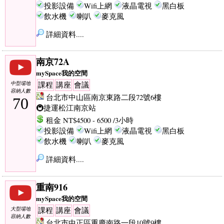
投影設備
Wifi上網
液晶電視
黑白板
飲水機
喇叭
麥克風
詳細資料....
南京72A
mySpace我的空間
中型場地
課程
講座
會議
容納人數
台北市中山區南京東路二段72號6樓
70
🚇捷運松江南京站
租金 NT$4500 - 6500 /3小時
投影設備
Wifi上網
液晶電視
黑白板
飲水機
喇叭
麥克風
詳細資料....
重南916
mySpace我的空間
大型場地
課程
講座
會議
容納人數
台北市中正區重慶南路一段10號9樓