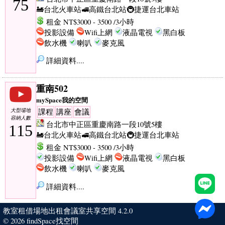
75
🚂台北火車站
🚅高鐵台北站
🚇捷運台北車站
租金 NT$3000 - 3500 /3小時
投影設備
Wifi上網
液晶電視
黑白板
飲水機
喇叭
麥克風
詳細資料....
重南502
mySpace我的空間
大型場地
課程
講座
會議
容納人數
台北市中正區重慶南路一段10號5樓
115
🚂台北火車站
🚅高鐵台北站
🚇捷運台北車站
租金 NT$3000 - 3500 /3小時
投影設備
Wifi上網
液晶電視
黑白板
飲水機
喇叭
麥克風
詳細資料....
教室租借場地出租會議室共享空間 4.2.0
© 2026
findSpace找空間