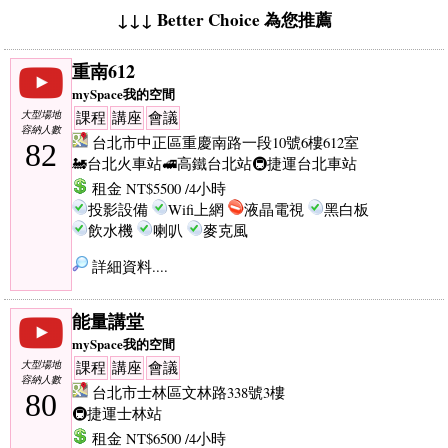
↓↓↓ Better Choice 為您推薦
重南612
mySpace我的空間
大型場地
課程
講座
會議
容納人數
台北市中正區重慶南路一段10號6樓612室
82
🚂台北火車站
🚅高鐵台北站
🚇捷運台北車站
租金 NT$5500 /4小時
投影設備
Wifi上網
液晶電視
黑白板
飲水機
喇叭
麥克風
詳細資料....
能量講堂
mySpace我的空間
大型場地
課程
講座
會議
容納人數
台北市士林區文林路338號3樓
80
🚇捷運士林站
租金 NT$6500 /4小時