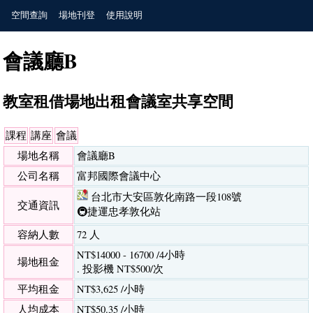
空間查詢
場地刊登
使用說明
會議廳B
教室租借場地出租會議室共享空間
課程
講座
會議
場地名稱
會議廳B
公司名稱
富邦國際會議中心
台北市大安區敦化南路一段108號
交通資訊
🚇捷運忠孝敦化站
容納人數
72 人
NT$14000 - 16700 /4小時
場地租金
. 投影機 NT$500/次
平均租金
NT$3,625 /小時
人均成本
NT$50.35 /小時