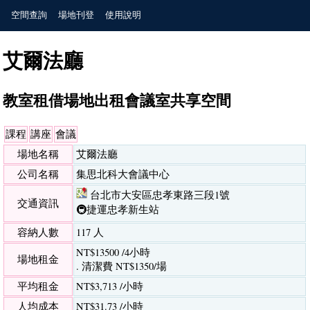
空間查詢
場地刊登
使用說明
艾爾法廳
教室租借場地出租會議室共享空間
課程
講座
會議
場地名稱
艾爾法廳
公司名稱
集思北科大會議中心
台北市大安區忠孝東路三段1號
交通資訊
🚇捷運忠孝新生站
容納人數
117 人
NT$13500 /4小時
場地租金
. 清潔費 NT$1350/場
平均租金
NT$3,713 /小時
人均成本
NT$31.73 /小時