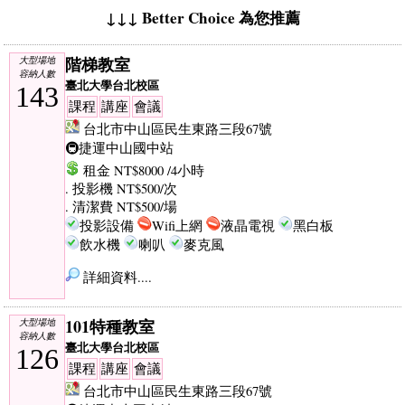
↓↓↓ Better Choice 為您推薦
階梯教室
大型場地
容納人數
臺北大學台北校區
143
課程
講座
會議
台北市中山區民生東路三段67號
🚇捷運中山國中站
租金 NT$8000 /4小時
. 投影機 NT$500/次
. 清潔費 NT$500/場
投影設備
Wifi上網
液晶電視
黑白板
飲水機
喇叭
麥克風
詳細資料....
101特種教室
大型場地
容納人數
臺北大學台北校區
126
課程
講座
會議
台北市中山區民生東路三段67號