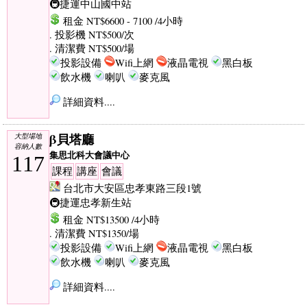
🚇捷運中山國中站
租金 NT$6600 - 7100 /4小時
. 投影機 NT$500/次
. 清潔費 NT$500/場
投影設備
Wifi上網
液晶電視
黑白板
飲水機
喇叭
麥克風
詳細資料....
β貝塔廳
大型場地
容納人數
集思北科大會議中心
117
課程
講座
會議
台北市大安區忠孝東路三段1號
🚇捷運忠孝新生站
租金 NT$13500 /4小時
. 清潔費 NT$1350/場
投影設備
Wifi上網
液晶電視
黑白板
飲水機
喇叭
麥克風
詳細資料....