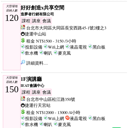
好好創造x共享空間
大型場地
容納人數
造夢者行銷有限公司
120
課程
講座
會議
台北市大同區大同區長安西路45-1號2樓之3
🚇捷運中山站
租金 NT$1500 - 3150 /3小時
投影設備
Wifi上網
液晶電視
黑白板
飲水機
喇叭
麥克風
詳細資料....
1F演講廳
大型場地
容納人數
IEAT會議中心
150
課程
講座
會議
台北市中山區松江路350號
🚇捷運行天宮站
租金 NT$12000 - 13000 /4小時
投影設備
Wifi上網
液晶電視
黑白板
飲水機
喇叭
麥克風