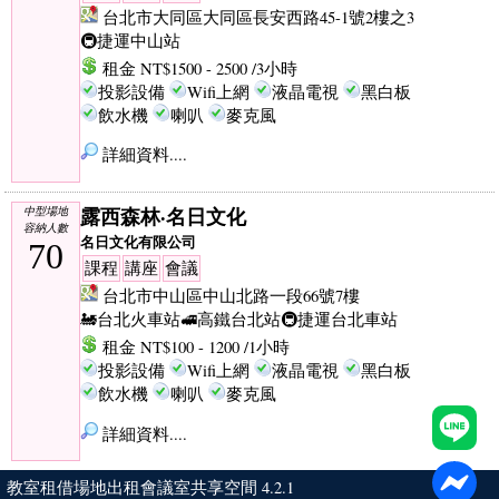
台北市大同區大同區長安西路45-1號2樓之3
🚇捷運中山站
租金 NT$1500 - 2500 /3小時
投影設備
Wifi上網
液晶電視
黑白板
飲水機
喇叭
麥克風
詳細資料....
露西森林·名日文化
中型場地
容納人數
名日文化有限公司
70
課程
講座
會議
台北市中山區中山北路一段66號7樓
🚂台北火車站
🚅高鐵台北站
🚇捷運台北車站
租金 NT$100 - 1200 /1小時
投影設備
Wifi上網
液晶電視
黑白板
飲水機
喇叭
麥克風
詳細資料....
教室租借場地出租會議室共享空間 4.2.1