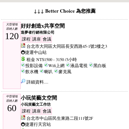
↓↓↓ Better Choice 為您推薦
好好創造x共享空間
大型場地
容納人數
造夢者行銷有限公司
120
課程
講座
會議
台北市大同區大同區長安西路45-1號2樓之3
🚇捷運中山站
租金 NT$1500 - 3150 /3小時
投影設備
Wifi上網
液晶電視
黑白板
飲水機
喇叭
麥克風
詳細資料....
小玩笑藝文空間
中型場地
容納人數
小玩笑藝文工作坊
60
課程
講座
會議
台北市中山區民生東路二段111號2F
🚇捷運行天宮站