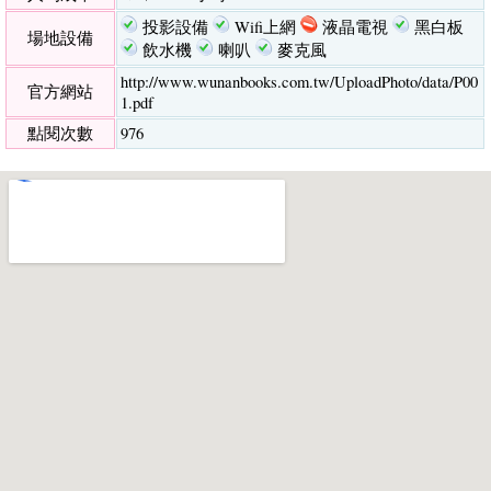
投影設備
Wifi上網
液晶電視
黑白板
場地設備
飲水機
喇叭
麥克風
http://www.wunanbooks.com.tw/UploadPhoto/data/P00
官方網站
1.pdf
點閱次數
976