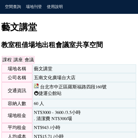
空間查詢
場地刊登
使用說明
藝文講堂
教室租借場地出租會議室共享空間
課程
講座
會議
場地名稱
藝文講堂
公司名稱
五南文化廣場台大店
台北市中正區羅斯福路四段160號
交通資訊
🚇捷運公館站
容納人數
60 人
NT$3000 - 3600 /3.5小時
場地租金
. 清潔費 NT$300/場
平均租金
NT$943 /小時
人均成本
NT$15.71 /小時