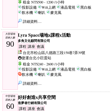
租金 NT$500 - 1200 /1小時
投影設備
Wifi上網
液晶電視
黑白板
飲水機
喇叭
麥克風
詳細資料....
Lyra Space場地x課程x活動
大型場地
容納人數
多角文化顧問有限公司
90
課程
講座
會議
台北市松山區八德路三段158巷7弄39號
🚇捷運台北小巨蛋站
租金 NT$240 - 2600 /1小時
投影設備
Wifi上網
液晶電視
黑白板
飲水機
喇叭
麥克風
詳細資料....
好好創造x共享空間
中型場地
容納人數
造夢者行銷有限公司
60
課程
講座
會議