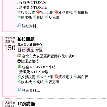
. 投影機 NT$500/次
. 清潔費 NT$500/場
投影設備
Wifi上網
液晶電視
黑白板
飲水機
喇叭
麥克風
詳細資料....
柏拉圖廳
大型場地
容納人數
集思台大會議中心
150
課程
講座
會議
台北市大安區羅斯福路四段85號B1
🚇捷運公館站
租金 NT$15000 /4小時
. 清潔費 NT$1500/場
投影設備
Wifi上網
液晶電視
黑白板
飲水機
喇叭
麥克風
詳細資料....
1F演講廳
大型場地
容納人數