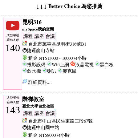
↓↓↓ Better Choice 為您推薦
昆明316
mySpace我的空間
大型場地
課程
講座
會議
容納人數
台北市萬華區昆明街316號B1
140
🚇捷運龍山寺站
租金 NT$13000 - 16000 /4小時
投影設備
Wifi上網
液晶電視
黑白板
飲水機
喇叭
麥克風
詳細資料....
階梯教室
大型場地
容納人數
臺北大學台北校區
143
課程
講座
會議
台北市中山區民生東路三段67號
🚇捷運中山國中站
租金 NT$8000 /4小時