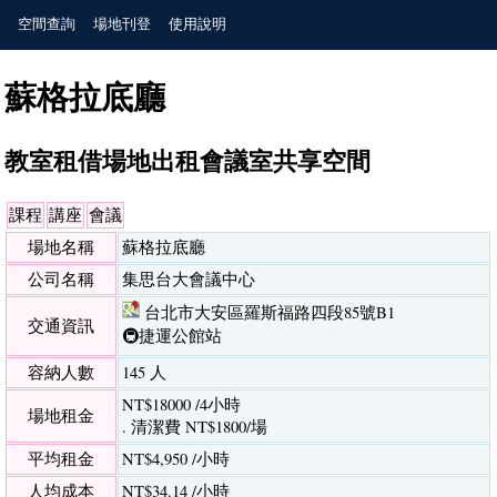
空間查詢
場地刊登
使用說明
蘇格拉底廳
教室租借場地出租會議室共享空間
課程
講座
會議
場地名稱
蘇格拉底廳
公司名稱
集思台大會議中心
台北市大安區羅斯福路四段85號B1
交通資訊
🚇捷運公館站
容納人數
145 人
NT$18000 /4小時
場地租金
. 清潔費 NT$1800/場
平均租金
NT$4,950 /小時
人均成本
NT$34.14 /小時