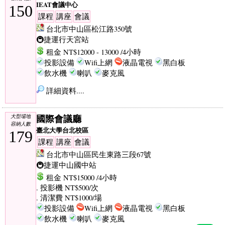
IEAT會議中心
150
課程
講座
會議
台北市中山區松江路350號
🚇捷運行天宮站
租金 NT$12000 - 13000 /4小時
投影設備
Wifi上網
液晶電視
黑白板
飲水機
喇叭
麥克風
詳細資料....
國際會議廳
大型場地
容納人數
臺北大學台北校區
179
課程
講座
會議
台北市中山區民生東路三段67號
🚇捷運中山國中站
租金 NT$15000 /4小時
. 投影機 NT$500/次
. 清潔費 NT$1000/場
投影設備
Wifi上網
液晶電視
黑白板
飲水機
喇叭
麥克風