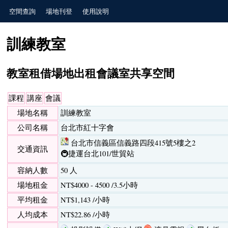
空間查詢
場地刊登
使用說明
訓練教室
教室租借場地出租會議室共享空間
課程
講座
會議
場地名稱
訓練教室
公司名稱
台北市紅十字會
台北市信義區信義路四段415號5樓之2
交通資訊
🚇捷運台北101/世貿站
容納人數
50 人
場地租金
NT$4000 - 4500 /3.5小時
平均租金
NT$1,143 /小時
人均成本
NT$22.86 /小時