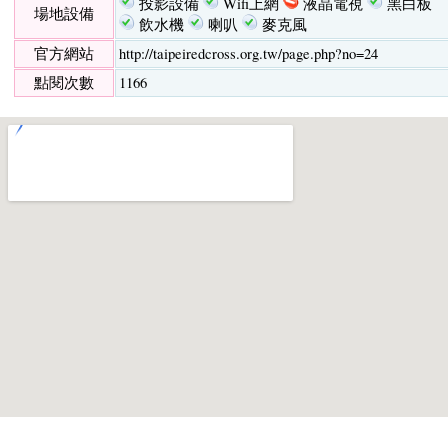
投影設備
Wifi上網
液晶電視
黑白板
場地設備
飲水機
喇叭
麥克風
官方網站
http://taipeiredcross.org.tw/page.php?no=24
點閱次數
1166