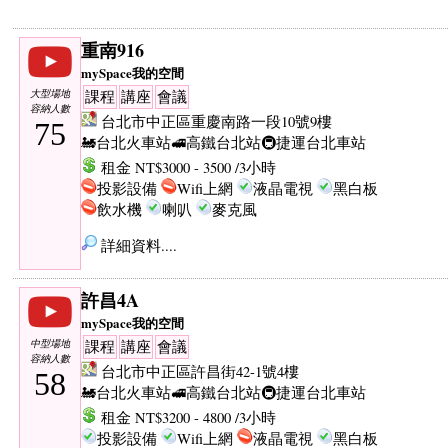
重南916
mySpace我的空間
大型場地
課程
講座
會議
容納人數
台北市中正區重慶南路一段10號9樓
75
🚂台北火車站
🚅高鐵台北站
🚇捷運台北車站
租金 NT$3000 - 3500 /3小時
投影設備
Wifi上網
液晶電視
黑白板
飲水機
喇叭
麥克風
詳細資料....
許昌4A
mySpace我的空間
中型場地
課程
講座
會議
容納人數
台北市中正區許昌街42-1號4樓
58
🚂台北火車站
🚅高鐵台北站
🚇捷運台北車站
租金 NT$3200 - 4800 /3小時
投影設備
Wifi上網
液晶電視
黑白板