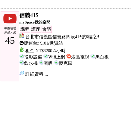
信義415
mySpace我的空間
中型場地
課程
講座
會議
容納人數
台北市信義區信義路四段415號8樓之5
45
🚇捷運台北101/世貿站
租金 NT$3200 /4小時
投影設備
Wifi上網
液晶電視
黑白板
飲水機
喇叭
麥克風
詳細資料....