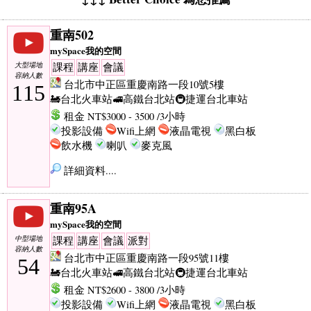
重南502
mySpace我的空間
大型場地
課程
講座
會議
容納人數
台北市中正區重慶南路一段10號5樓
115
🚂台北火車站
🚅高鐵台北站
🚇捷運台北車站
租金 NT$3000 - 3500 /3小時
投影設備
Wifi上網
液晶電視
黑白板
飲水機
喇叭
麥克風
詳細資料....
重南95A
mySpace我的空間
中型場地
課程
講座
會議
派對
容納人數
台北市中正區重慶南路一段95號11樓
54
🚂台北火車站
🚅高鐵台北站
🚇捷運台北車站
租金 NT$2600 - 3800 /3小時
投影設備
Wifi上網
液晶電視
黑白板