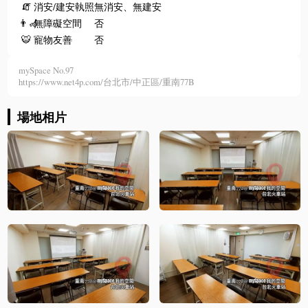
🧯
消安/建安執照
無消安、無建安
👨‍🦽
無障礙空間
否
🐯
寵物友善
否
mySpace No.97
https://www.net4p.com/台北市/中正區/重南77B
場地相片