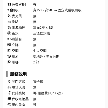
📶
免費WIFI
有
👨‍🏫
白板
寬150 x 高90 cm 固定式磁吸白板
🎤
麥克風
無
📣
喇叭
無
🔌
電源插座
牆面2座 x 4處
🚰
茶水
三溫飲水機
👩‍💻
演講台
無
🖼️
立牌
無
🈶
空調
中央空調
🚾
廁所
場地外 / 男女分開
🧗
電梯
2 部
服務說明
🔒
開門方式
電子鎖
🙍
現場人員
無
🪑
代排桌椅
可(服務費$1,200/次)
🚚
代收送物品
無
🉑
場內飲食
可