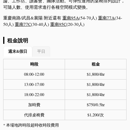
論、工作坊、讀書會、團隊活動。可彈性運用的桌椅排列設計，
可隨人數、使用需求進行各種空間模式變換。
重慶南路/武昌&襄陽 附近還有
重南95A
(54-70人)
重南77A
(34-
50人)
重南77C
(30-40人)
重南95C
(20-30人)
租金說明
週末&假日
平日
時段
租金
08:00-12:00
$1,800/4hr
13:00-17:00
$1,800/4hr
18:00-22:00
$1,800/4hr
加時費
$750/0.5hr
代排桌椅費
$1,200/次
* 本場地跨時段超時收時段費用