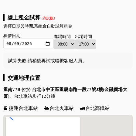
線上租金試算
(測試版)
選擇日期與時間,系統會自動試算租金
租借日期
進場時間
出場時間
試算失敗,請稍後再試或聯繫客服人員。
交通地理位置
重南77B
台北市中正區重慶南路一段77號3樓(金融廣場大
位於
廈)
。台北車站步行12分鐘
🚈
捷運台北車站
🚂
台北火車站
🚄
台北高鐵站