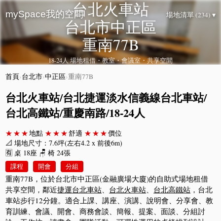
台北火車站
mySpace我的空間
場地清單 (234) ▾
台北市中正區
重南77B
18-24人 場地租借・教室・會議室・共享空間
首頁
›
台北市
›
中正區
›
重南77B
台北火車站/台北捷運淡水信義線台北車站/
台北高鐵站/重慶南路/18-24人
★★★
地點
★★★
舒適
★★★
價位
📐 場地尺寸：7.6坪(左右4.2 x 前後6m)
🈶 桌 18座 🪑 椅 24張
課程
開會
分組
重南77B，位於台北市中正區(金融廣場大廈)的自助式場地租借
共享空間，鄰近
捷運台北車站
、
台北火車站
、
台北高鐵站
，台北
車站步行12分鐘。適合上課、講座、演講、說明會、分享會、教
育訓練、會議、開會、商務會談、簡報、提案、面談、分組討