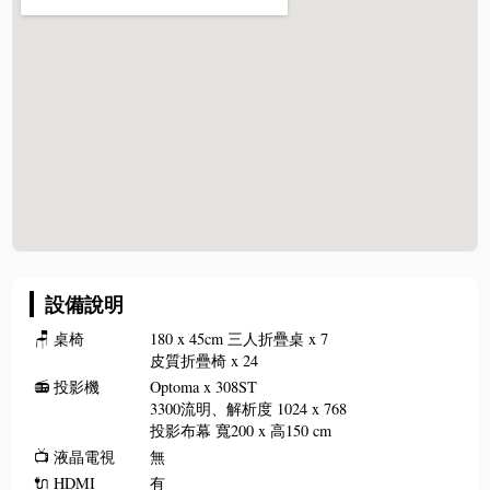
設備說明
🪑
桌椅
180 x 45cm 三人折疊桌 x 7
皮質折疊椅 x 24
📻
投影機
Optoma x 308ST
3300流明、解析度 1024 x 768
投影布幕 ​寬200 x 高150 cm
📺
液晶電視
無
🔌
HDMI
有