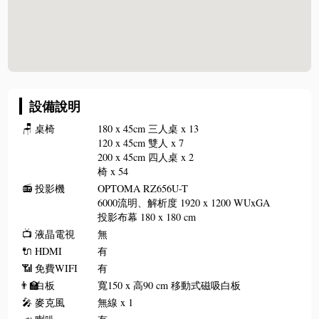
設備說明
🪑
桌椅
180 x 45cm 三人桌 x 13
120 x 45cm 雙人 x 7
200 x 45cm 四人桌 x 2
椅 x 54
📻
投影機
OPTOMA RZ656U-T
6000流明、解析度 1920 x 1200 WUxGA
投影布幕 180 x 180 cm
📺
液晶電視
無
🔌
HDMI
有
📶
免費WIFI
有
👨‍🏫
白板
寬150 x 高90 cm 移動式磁吸白板
🎤
麥克風
無線 x 1