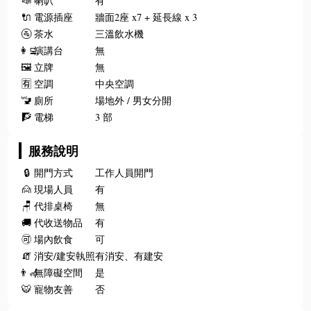
📣
喇叭
有
🔌
電源插座
牆面2座 x7 + 延長線 x 3
🚰
茶水
三溫飲水機
👩‍💻
演講台
無
🖼️
立牌
無
🈶
空調
中央空調
🚾
廁所
場地外 / 男女分開
🧗
電梯
3 部
服務說明
🔒
開門方式
工作人員開門
🙍
現場人員
有
🪑
代排桌椅
無
🚚
代收送物品
有
🉑
場內飲食
可
🧯
消安/建安執照
有消安、有建安
👨‍🦽
無障礙空間
是
🐯
寵物友善
否