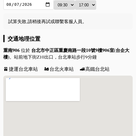
試算失敗,請稍後再試或聯繫客服人員。
交通地理位置
重南906
台北市中正區重慶南路一段10號9樓906室(台企大
位於
樓)
。站前地下街Z10出口，台北車站步行9分鐘
🚈
捷運台北車站
🚂
台北火車站
🚄
高鐵台北站