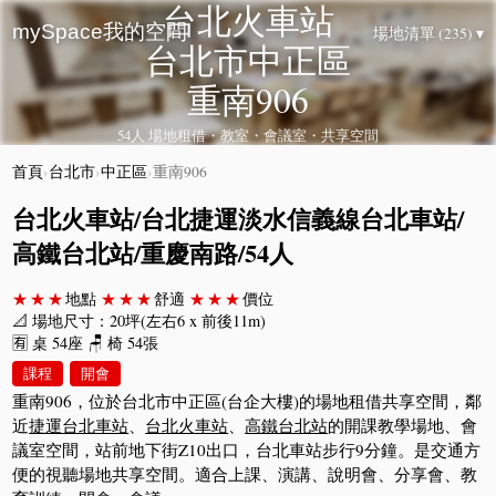
台北火車站
mySpace我的空間
場地清單 (235) ▾
台北市中正區
重南906
54人 場地租借・教室・會議室・共享空間
首頁
›
台北市
›
中正區
›
重南906
台北火車站/台北捷運淡水信義線台北車站/
高鐵台北站/重慶南路/54人
★★★
地點
★★★
舒適
★★★
價位
📐 場地尺寸：20坪(左右6 x 前後11m)
🈶 桌 54座 🪑 椅 54張
課程
開會
重南906，位於台北市中正區(台企大樓)的場地租借共享空間，鄰
近
捷運台北車站
、
台北火車站
、
高鐵台北站
的開課教學場地、會
議室空間，站前地下街Z10出口，台北車站步行9分鐘。是交通方
便的視聽場地共享空間。適合上課、演講、說明會、分享會、教