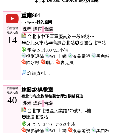
重南804
mySpace我的空間
小型場地
課程
講座
會議
容納人數
台北市中正區重慶南路一段63號8F
14
🚂台北火車站
🚅高鐵台北站
🚇捷運台北車站
租金 NT$800 /3.5小時
投影設備
Wifi上網
液晶電視
黑白板
飲水機
喇叭
麥克風
詳細資料....
旗勝象棋教室
中型場地
容納人數
臺北市私立旗勝技藝文理短期補習班
40
課程
講座
會議
台北市北投區大業路570號3、4樓
🚇捷運北投站
租金 NT$450 - 750 /3小時
投影設備
Wifi上網
液晶電視
黑白板