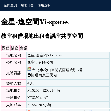
空間查詢
場地刊登
使用說明
金星-逸空間Yi-spaces
教室租借場地出租會議室共享空間
課程
講座
會議
場地名稱
金星-逸空間Yi-spaces
公司名稱
逸空間有限公司
台北市松山區光復南路1號10樓
交通資訊
🚇捷運南京三民站
容納人數
4 人
場地租金
NT$250 - 1200 /1小時
平均租金
NT$250 /小時
人均成本
NT$62.50 /小時