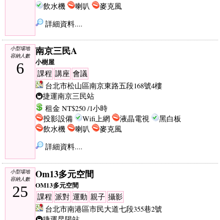
飲水機
喇叭
麥克風
詳細資料....
南京三民A
小型場地
容納人數
小樹屋
6
課程
講座
會議
台北市松山區南京東路五段168號4樓
🚇捷運南京三民站
租金 NT$250 /1小時
投影設備
Wifi上網
液晶電視
黑白板
飲水機
喇叭
麥克風
詳細資料....
Om13多元空間
小型場地
容納人數
OM13多元空間
25
課程
派對
運動
親子
攝影
台北市南港區市民大道七段355巷2號
🚇捷運昆陽站