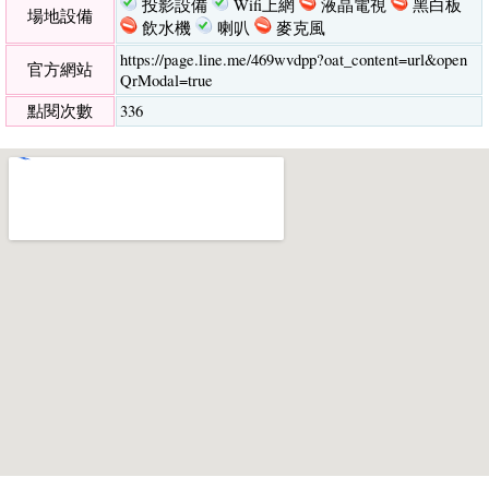
投影設備
Wifi上網
液晶電視
黑白板
場地設備
飲水機
喇叭
麥克風
https://page.line.me/469wvdpp?oat_content=url&open
官方網站
QrModal=true
點閱次數
336