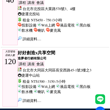
課程
講座
會議
台北市北投區大業路570號3、4樓
🚇捷運北投站
租金 NT$450 - 750 /3小時
投影設備
Wifi上網
液晶電視
黑白板
飲水機
喇叭
麥克風
詳細資料....
好好創造x共享空間
大型場地
容納人數
造夢者行銷有限公司
120
課程
講座
會議
台北市大同區大同區長安西路45-1號2樓之3
🚇捷運中山站
租金 NT$1500 - 3150 /3小時
投影設備
Wifi上網
液晶電視
黑白板
飲水機
喇叭
麥克風
詳細資料....