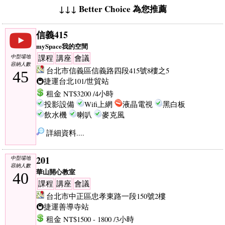
↓↓↓ Better Choice 為您推薦
信義415
mySpace我的空間
中型場地
課程
講座
會議
容納人數
台北市信義區信義路四段415號8樓之5
45
🚇捷運台北101/世貿站
租金 NT$3200 /4小時
投影設備
Wifi上網
液晶電視
黑白板
飲水機
喇叭
麥克風
詳細資料....
201
中型場地
容納人數
華山開心教室
40
課程
講座
會議
台北市中正區忠孝東路一段150號2樓
🚇捷運善導寺站
租金 NT$1500 - 1800 /3小時