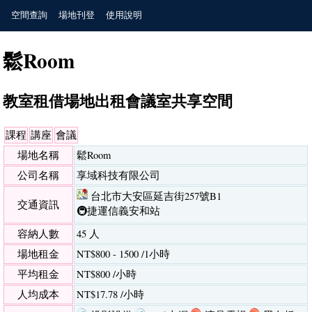
空間查詢
場地刊登
使用說明
鬆Room
教室租借場地出租會議室共享空間
課程
講座
會議
場地名稱
鬆Room
公司名稱
享域科技有限公司
台北市大安區延吉街257號B1
交通資訊
🚇捷運信義安和站
容納人數
45 人
場地租金
NT$800 - 1500 /1小時
平均租金
NT$800 /小時
人均成本
NT$17.78 /小時