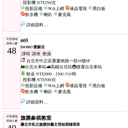
. 投影機 NT$250/次
投影設備
Wifi上網
液晶電視
黑白板
飲水機
喇叭
麥克風
詳細資料....
605
中型場地
容納人數
ISOHO 愛蘇活
48
課程
講座
會議
台北市中正區重慶南路一段10號6F
🚂台北火車站
🚅高鐵台北站
🚇捷運台北車站
租金 NT$2000 - 2500 /3小時
. 投影機 NT$300/次
投影設備
Wifi上網
液晶電視
黑白板
飲水機
喇叭
麥克風
詳細資料....
旗勝象棋教室
中型場地
容納人數
臺北市私立旗勝技藝文理短期補習班
40