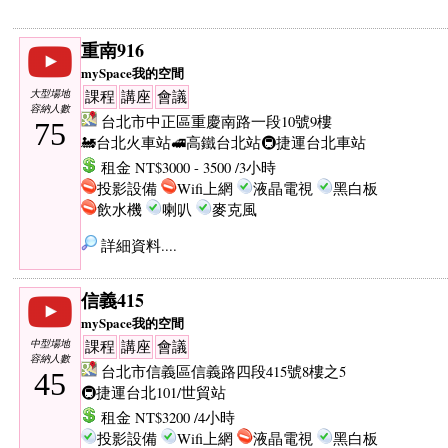
重南916
mySpace我的空間
大型場地
課程
講座
會議
容納人數
台北市中正區重慶南路一段10號9樓
75
🚂台北火車站
🚅高鐵台北站
🚇捷運台北車站
租金 NT$3000 - 3500 /3小時
投影設備
Wifi上網
液晶電視
黑白板
飲水機
喇叭
麥克風
詳細資料....
信義415
mySpace我的空間
中型場地
課程
講座
會議
容納人數
台北市信義區信義路四段415號8樓之5
45
🚇捷運台北101/世貿站
租金 NT$3200 /4小時
投影設備
Wifi上網
液晶電視
黑白板