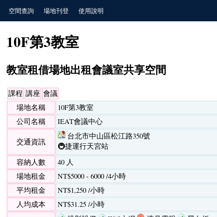
空間查詢
場地刊登
使用說明
10F第3教室
教室租借場地出租會議室共享空間
課程
講座
會議
場地名稱
10F第3教室
公司名稱
IEAT會議中心
台北市中山區松江路350號
交通資訊
🚇捷運行天宮站
容納人數
40 人
場地租金
NT$5000 - 6000 /4小時
平均租金
NT$1,250 /小時
人均成本
NT$31.25 /小時