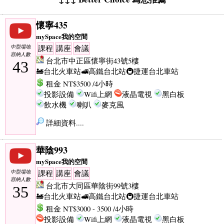
懷寧435
mySpace我的空間
中型場地
課程
講座
會議
容納人數
台北市中正區懷寧街43號5樓
43
🚂台北火車站
🚅高鐵台北站
🚇捷運台北車站
租金 NT$3500 /4小時
投影設備
Wifi上網
液晶電視
黑白板
飲水機
喇叭
麥克風
詳細資料....
華陰993
mySpace我的空間
中型場地
課程
講座
會議
容納人數
台北市大同區華陰街99號3樓
35
🚂台北火車站
🚅高鐵台北站
🚇捷運台北車站
租金 NT$3000 - 3500 /4小時
投影設備
Wifi上網
液晶電視
黑白板