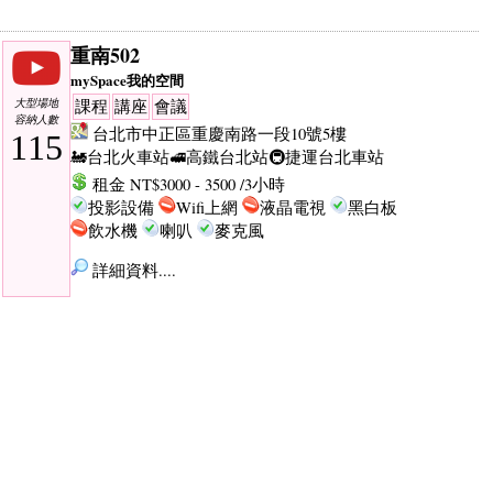
重南502
mySpace我的空間
大型場地
課程
講座
會議
容納人數
台北市中正區重慶南路一段10號5樓
115
🚂台北火車站
🚅高鐵台北站
🚇捷運台北車站
租金 NT$3000 - 3500 /3小時
投影設備
Wifi上網
液晶電視
黑白板
飲水機
喇叭
麥克風
詳細資料....