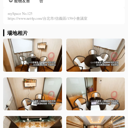
🐯
寵物友善
否
mySpace No.125
https://www.net4p.com/台北市/信義區/159小會議室
場地相片