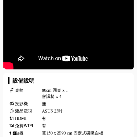
設備說明
🪑
桌椅
80cm 圓桌 x 1
會議椅 x 4
📻
投影機
無
📺
液晶電視
ASUS 23吋
🔌
HDMI
有
📶
免費WIFI
有
👨‍🏫
白板
寬150 x 高90 cm 固定式磁吸白板