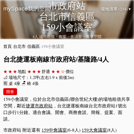
市政府站
mySpace我的空間
場地清單 (234) ▾
台北市信義區
159小會議室
4人 場地租借・教室・會議室・共享空間
首頁
›
台北市
›
信義區
›
159小會議室
台北捷運板南線市政府站/基隆路/4人
★★★
地點
★★★
舒適
★★☆
價位
📐 場地尺寸：1.2坪(左右1.9 x 前後2m)
🈶 桌 4座 🪑 椅 4張
開會
159小會議室，位於台北市信義區(聯合世紀大樓)的場地租借共享
空間，鄰近
捷運市政府站
，台北捷運板南線台北市政府站1號出
口步行1分鐘。適合會議、開會、商務會談、簡報、提案、面
談。
市政府站 附近還有
159中會議室
(6-8人)
159大會議室
(8人)