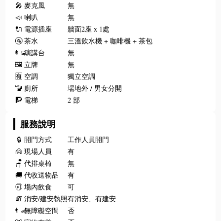
🎤
麥克風
無
📣
喇叭
無
🔌
電源插座
牆面2座 x 1處
🚰
茶水
三溫飲水機 + 咖啡機 + 茶包
👩‍💻
演講台
無
🖼️
立牌
無
🈶
空調
獨立空調
🚾
廁所
場地外 / 男女分開
🧗
電梯
2 部
服務說明
🔒
開門方式
工作人員開門
🙍
現場人員
有
🪑
代排桌椅
無
🚚
代收送物品
有
🉑
場內飲食
可
🧯
消安/建安執照
有消安、有建安
👨‍🦽
無障礙空間
否