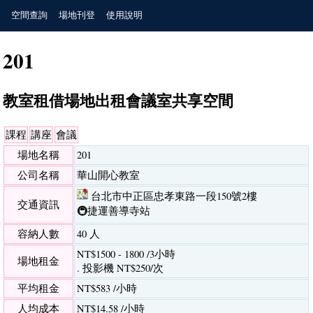
空間查詢
場地刊登
使用說明
201
教室租借場地出租會議室共享空間
課程
講座
會議
場地名稱
201
公司名稱
華山開心教室
台北市中正區忠孝東路一段150號2樓
交通資訊
🚇捷運善導寺站
容納人數
40 人
NT$1500 - 1800 /3小時
場地租金
. 投影機 NT$250/次
平均租金
NT$583 /小時
人均成本
NT$14.58 /小時