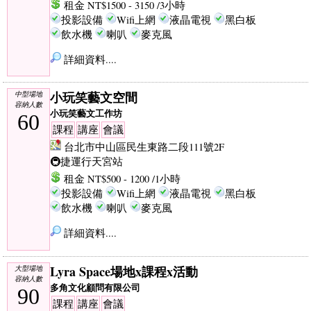
租金 NT$1500 - 3150 /3小時
投影設備
Wifi上網
液晶電視
黑白板
飲水機
喇叭
麥克風
詳細資料....
小玩笑藝文空間
中型場地
容納人數
小玩笑藝文工作坊
60
課程
講座
會議
台北市中山區民生東路二段111號2F
🚇捷運行天宮站
租金 NT$500 - 1200 /1小時
投影設備
Wifi上網
液晶電視
黑白板
飲水機
喇叭
麥克風
詳細資料....
Lyra Space場地x課程x活動
大型場地
容納人數
多角文化顧問有限公司
90
課程
講座
會議