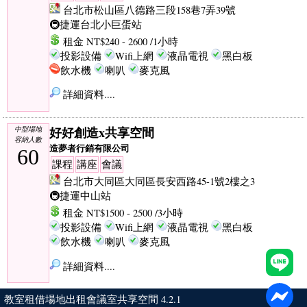
台北市松山區八德路三段158巷7弄39號
🚇捷運台北小巨蛋站
租金 NT$240 - 2600 /1小時
投影設備
Wifi上網
液晶電視
黑白板
飲水機
喇叭
麥克風
詳細資料....
好好創造x共享空間
中型場地
容納人數
造夢者行銷有限公司
60
課程
講座
會議
台北市大同區大同區長安西路45-1號2樓之3
🚇捷運中山站
租金 NT$1500 - 2500 /3小時
投影設備
Wifi上網
液晶電視
黑白板
飲水機
喇叭
麥克風
詳細資料....
教室租借場地出租會議室共享空間 4.2.1