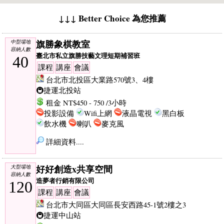
↓↓↓ Better Choice 為您推薦
旗勝象棋教室
中型場地
容納人數
臺北市私立旗勝技藝文理短期補習班
40
課程
講座
會議
台北市北投區大業路570號3、4樓
🚇捷運北投站
租金 NT$450 - 750 /3小時
投影設備
Wifi上網
液晶電視
黑白板
飲水機
喇叭
麥克風
詳細資料....
好好創造x共享空間
大型場地
容納人數
造夢者行銷有限公司
120
課程
講座
會議
台北市大同區大同區長安西路45-1號2樓之3
🚇捷運中山站