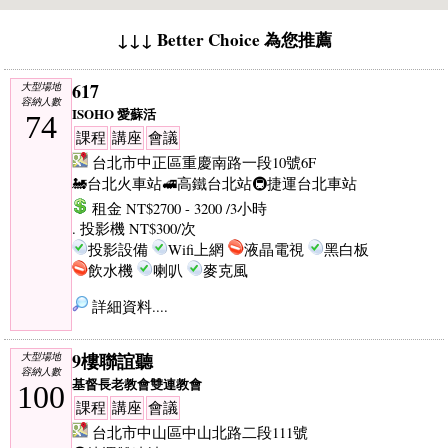
↓↓↓ Better Choice 為您推薦
617
大型場地
容納人數
ISOHO 愛蘇活
74
課程
講座
會議
台北市中正區重慶南路一段10號6F
🚂台北火車站
🚅高鐵台北站
🚇捷運台北車站
租金 NT$2700 - 3200 /3小時
. 投影機 NT$300/次
投影設備
Wifi上網
液晶電視
黑白板
飲水機
喇叭
麥克風
詳細資料....
9樓聯誼聽
大型場地
容納人數
基督長老教會雙連教會
100
課程
講座
會議
台北市中山區中山北路二段111號