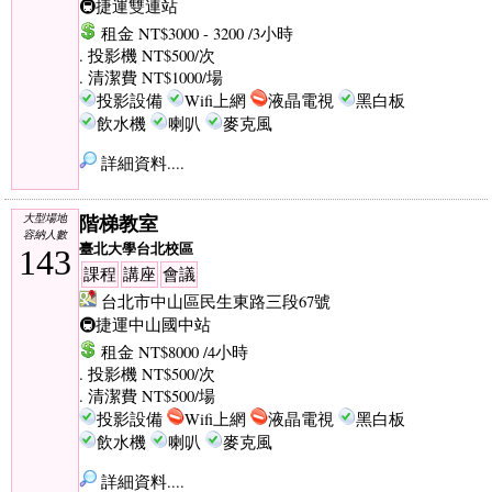
🚇捷運雙連站
租金 NT$3000 - 3200 /3小時
. 投影機 NT$500/次
. 清潔費 NT$1000/場
投影設備
Wifi上網
液晶電視
黑白板
飲水機
喇叭
麥克風
詳細資料....
階梯教室
大型場地
容納人數
臺北大學台北校區
143
課程
講座
會議
台北市中山區民生東路三段67號
🚇捷運中山國中站
租金 NT$8000 /4小時
. 投影機 NT$500/次
. 清潔費 NT$500/場
投影設備
Wifi上網
液晶電視
黑白板
飲水機
喇叭
麥克風
詳細資料....