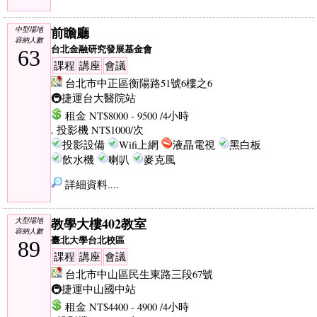
前瞻廳
中型場地
容納人數
台北金融研究發展基金會
63
課程
講座
會議
台北市中正區衡陽路51號6樓之6
🚇捷運台大醫院站
租金 NT$8000 - 9500 /4小時
. 投影機 NT$1000/次
投影設備
Wifi上網
液晶電視
黑白板
飲水機
喇叭
麥克風
詳細資料....
教學大樓402教室
大型場地
容納人數
臺北大學台北校區
89
課程
講座
會議
台北市中山區民生東路三段67號
🚇捷運中山國中站
租金 NT$4400 - 4900 /4小時