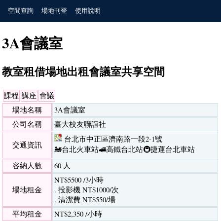
空間查詢
場地刊登
使用說明
3A會議室
教室租借場地出租會議室共享空間
課程
講座
會議
場地名稱
3A會議室
公司名稱
臺大校友聯誼社
台北市中正區濟南路一段2-1號
交通資訊
🚂台北火車站
🚅高鐵台北站
🚇捷運台北車站
容納人數
60 人
NT$5500 /3小時
場地租金
. 投影機 NT$1000/次
. 清潔費 NT$550/場
平均租金
NT$2,350 /小時