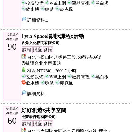
投影設備
Wifi上網
液晶電視
黑白板
飲水機
喇叭
麥克風
詳細資料....
Lyra Space場地x課程x活動
大型場地
容納人數
多角文化顧問有限公司
90
課程
講座
會議
台北市松山區八德路三段158巷7弄39號
🚇捷運台北小巨蛋站
租金 NT$240 - 2600 /1小時
投影設備
Wifi上網
液晶電視
黑白板
飲水機
喇叭
麥克風
詳細資料....
好好創造x共享空間
中型場地
容納人數
造夢者行銷有限公司
60
課程
講座
會議
台北市大同區大同區長安西路45-1號2樓之3