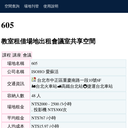
空間查詢
場地刊登
使用說明
605
教室租借場地出租會議室共享空間
課程
講座
會議
場地名稱
605
公司名稱
ISOHO 愛蘇活
台北市中正區重慶南路一段10號6F
交通資訊
🚂台北火車站
🚅高鐵台北站
🚇捷運台北車站
容納人數
48 人
NT$2000 - 2500 /3小時
場地租金
. 投影機 NT$300/次
平均租金
NT$767 /小時
人均成本
NT$15.97 /小時