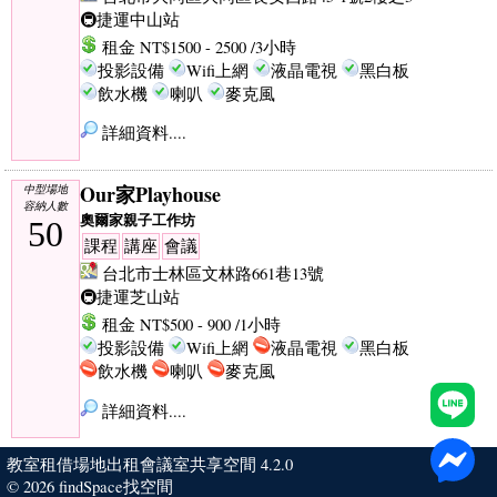
🚇捷運中山站
租金 NT$1500 - 2500 /3小時
投影設備
Wifi上網
液晶電視
黑白板
飲水機
喇叭
麥克風
詳細資料....
Our家Playhouse
中型場地
容納人數
奧爾家親子工作坊
50
課程
講座
會議
台北市士林區文林路661巷13號
🚇捷運芝山站
租金 NT$500 - 900 /1小時
投影設備
Wifi上網
液晶電視
黑白板
飲水機
喇叭
麥克風
詳細資料....
教室租借場地出租會議室共享空間 4.2.0
© 2026
findSpace找空間