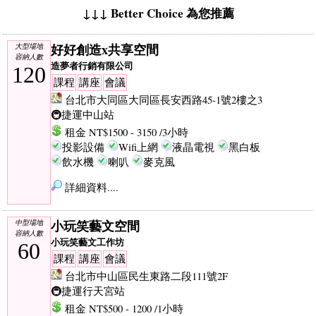
↓↓↓ Better Choice 為您推薦
好好創造x共享空間
大型場地
容納人數
造夢者行銷有限公司
120
課程
講座
會議
台北市大同區大同區長安西路45-1號2樓之3
🚇捷運中山站
租金 NT$1500 - 3150 /3小時
投影設備
Wifi上網
液晶電視
黑白板
飲水機
喇叭
麥克風
詳細資料....
小玩笑藝文空間
中型場地
容納人數
小玩笑藝文工作坊
60
課程
講座
會議
台北市中山區民生東路二段111號2F
🚇捷運行天宮站
租金 NT$500 - 1200 /1小時