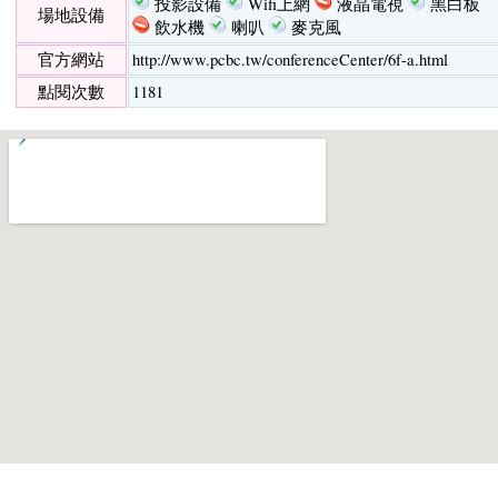
投影設備
Wifi上網
液晶電視
黑白板
場地設備
飲水機
喇叭
麥克風
官方網站
http://www.pcbc.tw/conferenceCenter/6f-a.html
點閱次數
1181