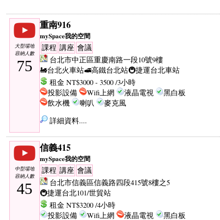
重南916
mySpace我的空間
大型場地
課程
講座
會議
容納人數
台北市中正區重慶南路一段10號9樓
75
🚂台北火車站
🚅高鐵台北站
🚇捷運台北車站
租金 NT$3000 - 3500 /3小時
投影設備
Wifi上網
液晶電視
黑白板
飲水機
喇叭
麥克風
詳細資料....
信義415
mySpace我的空間
中型場地
課程
講座
會議
容納人數
台北市信義區信義路四段415號8樓之5
45
🚇捷運台北101/世貿站
租金 NT$3200 /4小時
投影設備
Wifi上網
液晶電視
黑白板