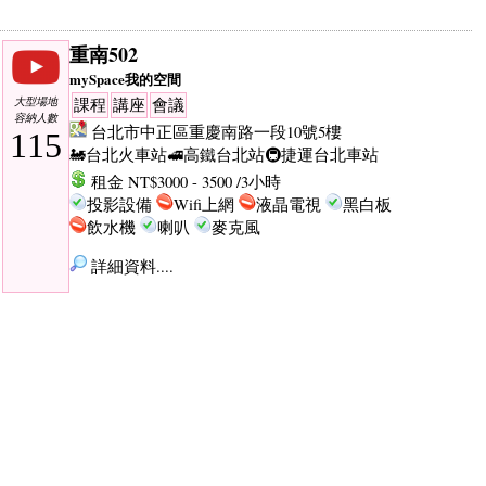
重南502
mySpace我的空間
大型場地
課程
講座
會議
容納人數
台北市中正區重慶南路一段10號5樓
115
🚂台北火車站
🚅高鐵台北站
🚇捷運台北車站
租金 NT$3000 - 3500 /3小時
投影設備
Wifi上網
液晶電視
黑白板
飲水機
喇叭
麥克風
詳細資料....