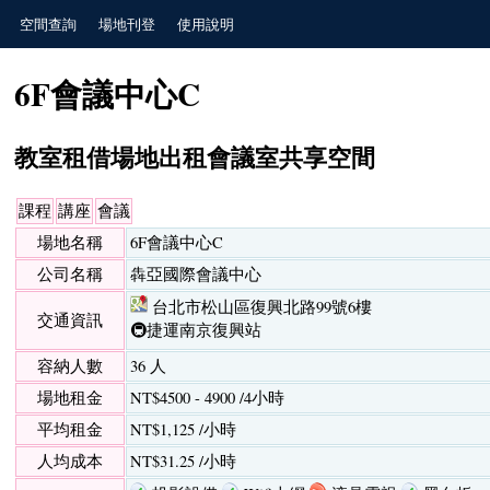
空間查詢
場地刊登
使用說明
6F會議中心C
教室租借場地出租會議室共享空間
課程
講座
會議
場地名稱
6F會議中心C
公司名稱
犇亞國際會議中心
台北市松山區復興北路99號6樓
交通資訊
🚇捷運南京復興站
容納人數
36 人
場地租金
NT$4500 - 4900 /4小時
平均租金
NT$1,125 /小時
人均成本
NT$31.25 /小時