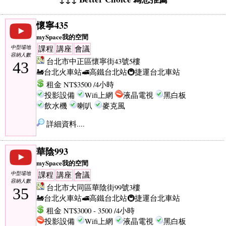
懷寧435
mySpace我的空間
中型場地
課程
講座
會議
容納人數
台北市中正區懷寧街43號5樓
43
🚂台北火車站
🚅高鐵台北站
🚇捷運台北車站
租金 NT$3500 /4小時
投影設備
Wifi上網
液晶電視
黑白板
飲水機
喇叭
麥克風
詳細資料....
華陰993
mySpace我的空間
中型場地
課程
講座
會議
容納人數
台北市大同區華陰街99號3樓
35
🚂台北火車站
🚅高鐵台北站
🚇捷運台北車站
租金 NT$3000 - 3500 /4小時
投影設備
Wifi上網
液晶電視
黑白板