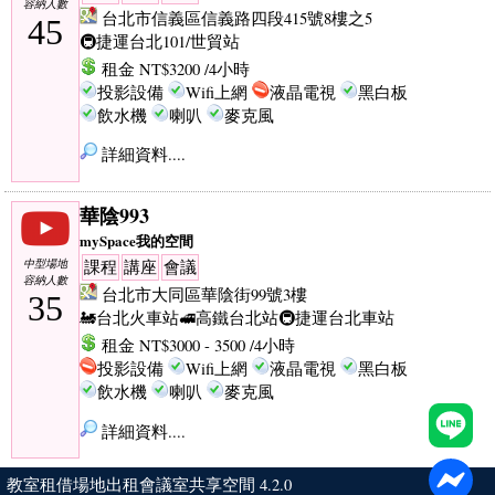
容納人數
台北市信義區信義路四段415號8樓之5
45
🚇捷運台北101/世貿站
租金 NT$3200 /4小時
投影設備
Wifi上網
液晶電視
黑白板
飲水機
喇叭
麥克風
詳細資料....
華陰993
mySpace我的空間
中型場地
課程
講座
會議
容納人數
台北市大同區華陰街99號3樓
35
🚂台北火車站
🚅高鐵台北站
🚇捷運台北車站
租金 NT$3000 - 3500 /4小時
投影設備
Wifi上網
液晶電視
黑白板
飲水機
喇叭
麥克風
詳細資料....
教室租借場地出租會議室共享空間 4.2.0