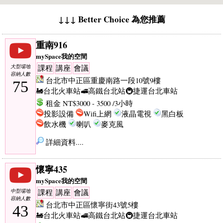
↓↓↓ Better Choice 為您推薦
重南916
mySpace我的空間
大型場地
課程
講座
會議
容納人數
台北市中正區重慶南路一段10號9樓
75
🚂台北火車站
🚅高鐵台北站
🚇捷運台北車站
租金 NT$3000 - 3500 /3小時
投影設備
Wifi上網
液晶電視
黑白板
飲水機
喇叭
麥克風
詳細資料....
懷寧435
mySpace我的空間
中型場地
課程
講座
會議
容納人數
台北市中正區懷寧街43號5樓
43
🚂台北火車站
🚅高鐵台北站
🚇捷運台北車站