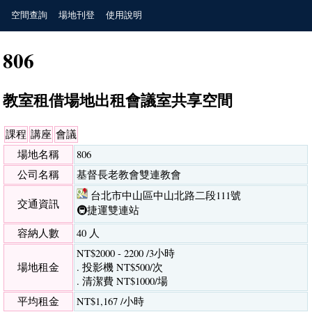
空間查詢
場地刊登
使用說明
806
教室租借場地出租會議室共享空間
課程
講座
會議
場地名稱
806
公司名稱
基督長老教會雙連教會
台北市中山區中山北路二段111號
交通資訊
🚇捷運雙連站
容納人數
40 人
NT$2000 - 2200 /3小時
場地租金
. 投影機 NT$500/次
. 清潔費 NT$1000/場
平均租金
NT$1,167 /小時