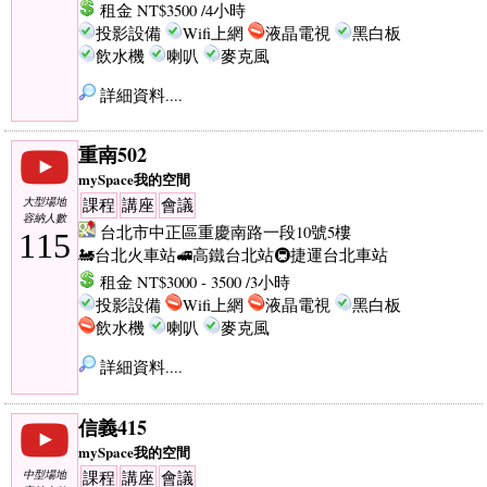
租金 NT$3500 /4小時
投影設備
Wifi上網
液晶電視
黑白板
飲水機
喇叭
麥克風
詳細資料....
重南502
mySpace我的空間
大型場地
課程
講座
會議
容納人數
台北市中正區重慶南路一段10號5樓
115
🚂台北火車站
🚅高鐵台北站
🚇捷運台北車站
租金 NT$3000 - 3500 /3小時
投影設備
Wifi上網
液晶電視
黑白板
飲水機
喇叭
麥克風
詳細資料....
信義415
mySpace我的空間
中型場地
課程
講座
會議