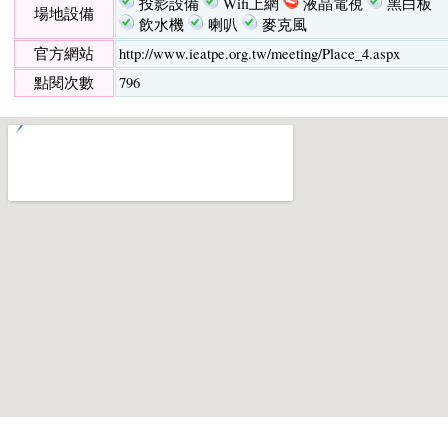
投影設備
Wifi上網
液晶電視
黑白板
場地設備
飲水機
喇叭
麥克風
官方網站
http://www.ieatpe.org.tw/meeting/Place_4.aspx
點閱次數
796