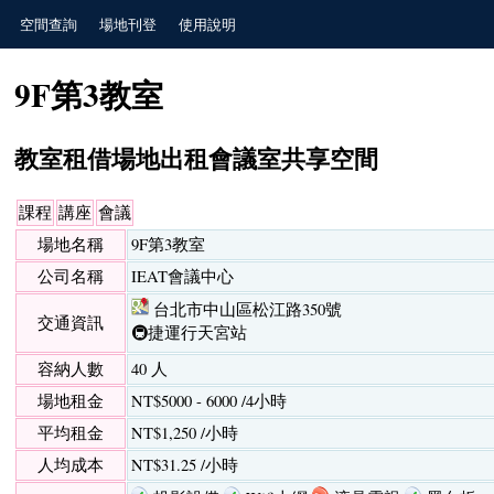
空間查詢
場地刊登
使用說明
9F第3教室
教室租借場地出租會議室共享空間
課程
講座
會議
場地名稱
9F第3教室
公司名稱
IEAT會議中心
台北市中山區松江路350號
交通資訊
🚇捷運行天宮站
容納人數
40 人
場地租金
NT$5000 - 6000 /4小時
平均租金
NT$1,250 /小時
人均成本
NT$31.25 /小時