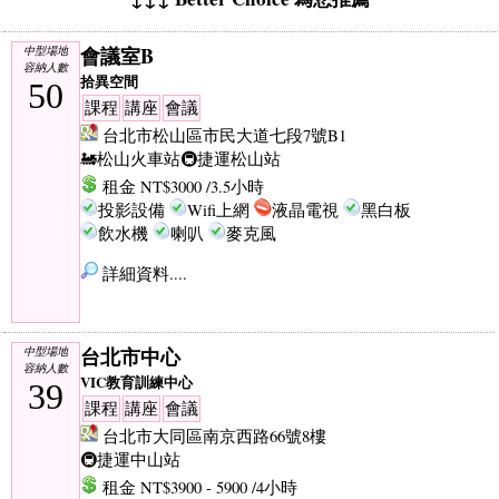
會議室B
中型場地
容納人數
拾異空間
50
課程
講座
會議
台北市松山區市民大道七段7號B1
🚂松山火車站
🚇捷運松山站
租金 NT$3000 /3.5小時
投影設備
Wifi上網
液晶電視
黑白板
飲水機
喇叭
麥克風
詳細資料....
台北市中心
中型場地
容納人數
VIC教育訓練中心
39
課程
講座
會議
台北市大同區南京西路66號8樓
🚇捷運中山站
租金 NT$3900 - 5900 /4小時