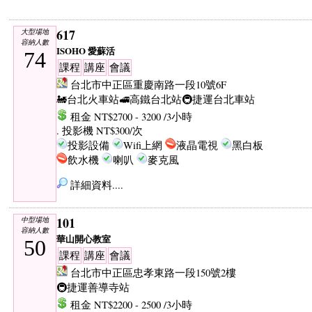
617
大型場地
容納人數
ISOHO 愛蘇活
74
課程
講座
會議
台北市中正區重慶南路一段10號6F
🚂台北火車站
🚅高鐵台北站
🚇捷運台北車站
租金 NT$2700 - 3200 /3小時
. 投影機 NT$300/次
投影設備
Wifi上網
液晶電視
黑白板
飲水機
喇叭
麥克風
詳細資料....
101
中型場地
容納人數
華山開心教室
50
課程
講座
會議
台北市中正區忠孝東路一段150號2樓
🚇捷運善導寺站
租金 NT$2200 - 2500 /3小時