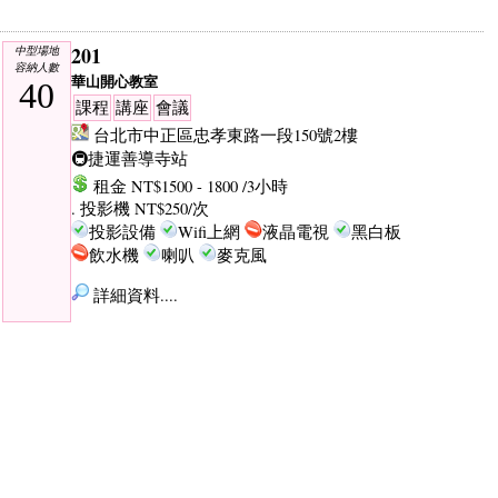
201
中型場地
容納人數
華山開心教室
40
課程
講座
會議
台北市中正區忠孝東路一段150號2樓
🚇捷運善導寺站
租金 NT$1500 - 1800 /3小時
. 投影機 NT$250/次
投影設備
Wifi上網
液晶電視
黑白板
飲水機
喇叭
麥克風
詳細資料....