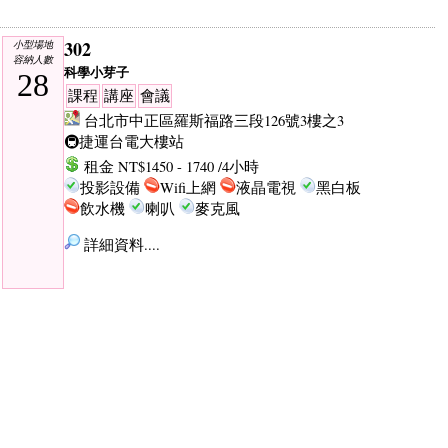
302
小型場地
容納人數
科學小芽子
28
課程
講座
會議
台北市中正區羅斯福路三段126號3樓之3
🚇捷運台電大樓站
租金 NT$1450 - 1740 /4小時
投影設備
Wifi上網
液晶電視
黑白板
飲水機
喇叭
麥克風
詳細資料....