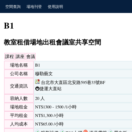
空間查詢
場地刊登
使用說明
B1
教室租借場地出租會議室共享空間
課程
講座
會議
場地名稱
B1
公司名稱
穆勒藝文
台北市大直區北安路595巷33號BF
交通資訊
🚇捷運大直站
容納人數
20 人
場地租金
NT$1300 - 1500 /1小時
平均租金
NT$1,300 /小時
人均成本
NT$65.00 /小時