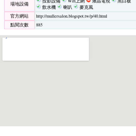
投影設備
Wifi上網
液晶電視
黑白板
場地設備
飲水機
喇叭
麥克風
官方網站
http://mullersalon.blogspot.tw/p/40.html
點閱次數
885