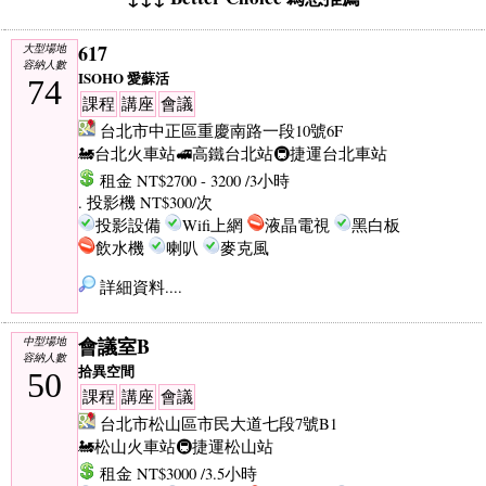
617
大型場地
容納人數
ISOHO 愛蘇活
74
課程
講座
會議
台北市中正區重慶南路一段10號6F
🚂台北火車站
🚅高鐵台北站
🚇捷運台北車站
租金 NT$2700 - 3200 /3小時
. 投影機 NT$300/次
投影設備
Wifi上網
液晶電視
黑白板
飲水機
喇叭
麥克風
詳細資料....
會議室B
中型場地
容納人數
拾異空間
50
課程
講座
會議
台北市松山區市民大道七段7號B1
🚂松山火車站
🚇捷運松山站
租金 NT$3000 /3.5小時