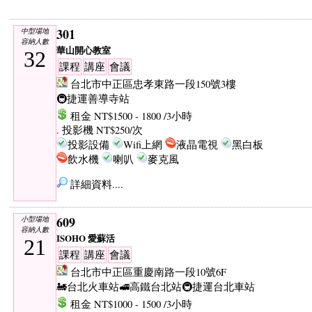
301
中型場地
容納人數
華山開心教室
32
課程
講座
會議
台北市中正區忠孝東路一段150號3樓
🚇捷運善導寺站
租金 NT$1500 - 1800 /3小時
. 投影機 NT$250/次
投影設備
Wifi上網
液晶電視
黑白板
飲水機
喇叭
麥克風
詳細資料....
609
小型場地
容納人數
ISOHO 愛蘇活
21
課程
講座
會議
台北市中正區重慶南路一段10號6F
🚂台北火車站
🚅高鐵台北站
🚇捷運台北車站
租金 NT$1000 - 1500 /3小時