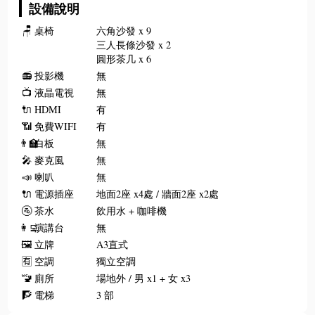
設備說明
🪑
桌椅
六角沙發 x 9
三人長條沙發 x 2
圓形茶几 x 6
📻
投影機
無
📺
液晶電視
無
🔌
HDMI
有
📶
免費WIFI
有
👨‍🏫
白板
無
🎤
麥克風
無
📣
喇叭
無
🔌
電源插座
地面2座 x4處 / 牆面2座 x2處
🚰
茶水
飲用水 + 咖啡機
👩‍💻
演講台
無
🖼️
立牌
A3直式
🈶
空調
獨立空調
🚾
廁所
場地外 / 男 x1 + 女 x3
🧗
電梯
3 部