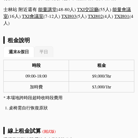
士林站 附近還有
能量講堂
(48-80人)
TXI交誼廳
(55人)
能量會議
室
(16人)
TXI會議室
(7-12人)
TXI803
(5人)
TXI802
(4人)
TXI801
(4
人)
租金說明
週末&假日
平日
時段
租金
09:00-18:00
$9,000/3hr
加時費
$3,000/1hr
* 本場地跨時段超時收時段費用
桌椅需自行恢復原狀
線上租金試算
(測試版)