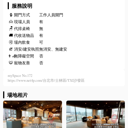
服務說明
🔒
開門方式
工作人員開門
🙍
現場人員
有
🪑
代排桌椅
無
🚚
代收送物品
有
🉑
場內飲食
可
🧯
消安/建安執照
無消安、無建安
👨‍🦽
無障礙空間
否
🐯
寵物友善
否
mySpace No.172
https://www.net4p.com/台北市/士林區/TXI沙發區
場地相片