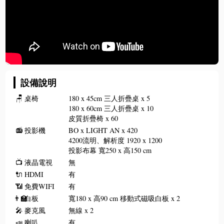
設備說明
🪑
桌椅
180 x 45cm 三人折疊桌 x 5
180 x 60cm 三人折疊桌 x 10
皮質折疊椅 x 60
📻
投影機
BO x LIGHT AN x 420
4200流明、解析度 1920 x 1200
投影布幕 寬250 x 高150 cm
📺
液晶電視
無
🔌
HDMI
有
📶
免費WIFI
有
👨‍🏫
白板
寬180 x 高90 cm 移動式磁吸白板 x 2
🎤
麥克風
無線 x 2
📣
喇叭
有