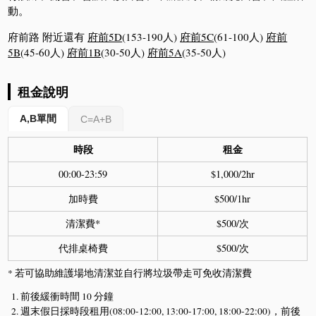
動。
府前路 附近還有
府前5D
(153-190人)
府前5C
(61-100人)
府前
5B
(45-60人)
府前1B
(30-50人)
府前5A
(35-50人)
租金說明
A,B單間
C=A+B
時段
租金
00:00-23:59
$1,000/2hr
加時費
$500/1hr
清潔費*
$500/次
代排桌椅費
$500/次
* 若可協助維護場地清潔並自行將垃圾帶走可免收清潔費
前後緩衝時間 10 分鐘
週末假日採時段租用(08:00-12:00, 13:00-17:00, 18:00-22:00)，前後