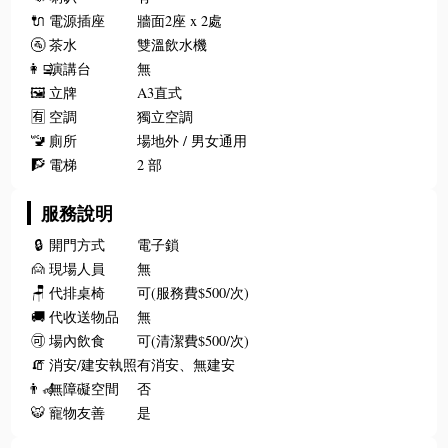
🔌
電源插座
牆面2座 x 2處
🚰
茶水
雙溫飲水機
👩‍💻
演講台
無
🖼️
立牌
A3直式
🈶
空調
獨立空調
🚾
廁所
場地外 / 男女通用
🧗
電梯
2 部
服務說明
🔒
開門方式
電子鎖
🙍
現場人員
無
🪑
代排桌椅
可(服務費$500/次)
🚚
代收送物品
無
🉑
場內飲食
可(清潔費$500/次)
🧯
消安/建安執照
有消安、無建安
👨‍🦽
無障礙空間
否
🐯
寵物友善
是