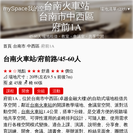
台南火車站
mySpace我的空間
場地清單 (235) ▾
台南市中西區
府前1A
45-60人 場地租借・教室・會議室・共享空間
首頁
›
台南市
›
中西區
›
府前1A
台南火車站/府前路/45-60人
★★☆
地點
★★★
舒適
★★★
價位
📐 場地尺寸：20坪(左右9.5 x 前後7m)
🈶 桌 45座 🪑 椅 60張
課程
開會
分組
活動
府前1A，位於台南市中西區(卓越金融大樓)的自助式場地租借共
享空間，鄰近
台南火車站
的開課教學場地、會議室空間、派對活
動空間，
台南火車站
1.4公里，搭車7分鐘。是交通方便的視聽場
地共享空間。可彈性運用的桌椅排列設計，可隨人數、使用需求
進行各種空間模式變換。適合上課、演講、說明會、分享會、教
育訓練、開會、會議、讀書會、舉辦派對、粉絲見面會、團體活