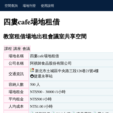
空間查詢
場地刊登
使用說明
四婁cafe場地租借
教室租借場地出租會議室共享空間
課程
講座
會議
場地名稱
四婁cafe場地租借
公司名稱
阿祺師食品股份有限公司
新北市土城區中央路三段126巷21號4樓
交通資訊
🚇捷運永寧站
容納人數
500 人
場地租金
NT$500 - 30000 /1小時
平均租金
NT$500 /小時
人均成本
NT$1.00 /小時