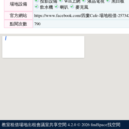
投影設備
Wifi上網
液晶電視
黑白板
場地設備
飲水機
喇叭
麥克風
官方網站
https://www.facebook.com/四婁Cafe-場地租借-2573427
點閱次數
790
教室租借場地出租會議室共享空間 4.2.0 © 2026
findSpace找空間