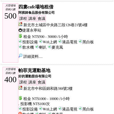
四婁cafe場地租借
大型場地
容納人數
阿祺師食品股份有限公司
500
課程
講座
會議
新北市土城區中央路三段126巷21號4樓
🚇捷運永寧站
租金 NT$500 - 30000 /1小時
投影設備
Wifi上網
液晶電視
黑白板
飲水機
喇叭
麥克風
詳細資料....
帕菲克運動基地
大型場地
容納人數
好的運動股份有限公司
400
課程
講座
會議
新北市中和區錦和路388號2樓
租金 NT$1000 - 10000 /1小時
. 投影機 NT$100/次
投影設備
Wifi上網
液晶電視
黑白板