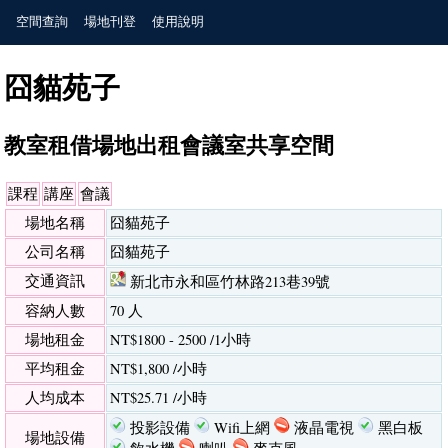
空間查詢
場地刊登
使用說明
囧貓苑子
教室租借場地出租會議室共享空間
課程
講座
會議
場地名稱
囧貓苑子
公司名稱
囧貓苑子
交通資訊
新北市永和區竹林路213巷39號
容納人數
70 人
場地租金
NT$1800 - 2500 /1小時
平均租金
NT$1,800 /小時
人均成本
NT$25.71 /小時
投影設備
Wifi上網
液晶電視
黑白板
場地設備