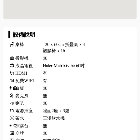
設備說明
🪑
桌椅
120 x 60cm 折疊桌 x 4
塑膠椅 x 16
📻
投影機
無
📺
液晶電視
Haier Matrixtv be 60吋
🔌
HDMI
有
📶
免費WIFI
有
👨‍🏫
白板
無
🎤
麥克風
無
📣
喇叭
無
🔌
電源插座
牆面2座 x 3處
🚰
茶水
三溫飲水機
👩‍💻
演講台
無
🖼️
立牌
無