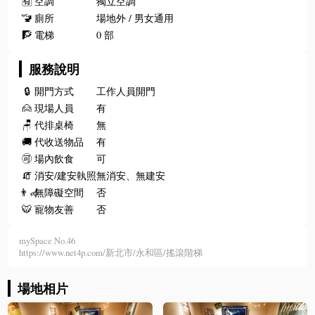
🈶
空調
獨立空調
🚾
廁所
場地外 / 男女通用
🧗
電梯
0 部
服務說明
🔒
開門方式
工作人員開門
🙍
現場人員
有
🪑
代排桌椅
無
🚚
代收送物品
有
🉑
場內飲食
可
🧯
消安/建安執照
無消安、無建安
👨‍🦽
無障礙空間
否
🐯
寵物友善
否
mySpace No.46
https://www.net4p.com/新北市/永和區/搖滾階梯
場地相片