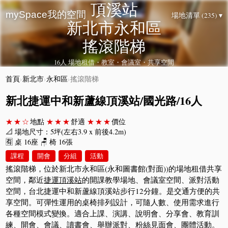
頂溪站
mySpace我的空間
場地清單 (235) ▾
新北市永和區
搖滾階梯
16人 場地租借・教室・會議室・共享空間
首頁
›
新北市
›
永和區
›
搖滾階梯
新北捷運中和新蘆線頂溪站/國光路/16人
★★☆
地點
★★★
舒適
★★★
價位
📐 場地尺寸：5坪(左右3.9 x 前後4.2m)
🈶 桌 16座 🪑 椅 16張
課程
開會
分組
活動
搖滾階梯，位於新北市永和區(永和圖書館(對面))的場地租借共享
空間，鄰近
捷運頂溪站
的開課教學場地、會議室空間、派對活動
空間，台北捷運中和新蘆線頂溪站步行12分鐘。是交通方便的共
享空間。可彈性運用的桌椅排列設計，可隨人數、使用需求進行
各種空間模式變換。適合上課、演講、說明會、分享會、教育訓
練、開會、會議、讀書會、舉辦派對、粉絲見面會、團體活動。