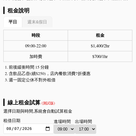
租金說明
平日
週末&假日
時段
租金
09:00-22:00
$1,400/2hr
加時費
$700/1hr
前後緩衝時間 15 分鐘
含飲品乙壺(續$250)，店內餐飲消費7折優惠
週一固定公休不對外租借
線上租金試算
(測試版)
選擇日期與時間,系統會自動試算租金
租借日期
進場時間
出場時間