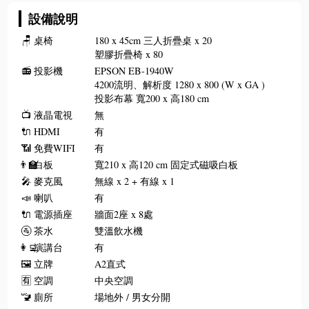
設備說明
🪑
桌椅
180 x 45cm 三人折疊桌 x 20
塑膠折疊椅 x 80
📻
投影機
EPSON EB-1940W
4200流明、解析度 1280 x 800 (W x GA )
投影布幕 寬200 x 高180 cm
📺
液晶電視
無
🔌
HDMI
有
📶
免費WIFI
有
👨‍🏫
白板
寬210 x 高120 cm 固定式磁吸白板
🎤
麥克風
無線 x 2 + 有線 x 1
📣
喇叭
有
🔌
電源插座
牆面2座 x 8處
🚰
茶水
雙溫飲水機
👩‍💻
演講台
有
🖼️
立牌
A2直式
🈶
空調
中央空調
🚾
廁所
場地外 / 男女分開