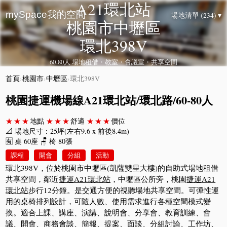
A21環北站
mySpace我的空間
場地清單 (234) ▾
桃園市中壢區
環北398V
60-80人 場地租借・教室・會議室・共享空間
首頁
›
桃園市
›
中壢區
›
環北398V
桃園捷運機場線A21環北站/環北路/60-80人
★★★
地點
★★★
舒適
★★★
價位
📐 場地尺寸：25坪(左右9.6 x 前後8.4m)
🈶 桌 60座 🪑 椅 80張
課程
開會
分組
活動
環北398V，位於桃園市中壢區(凱薩雙星大樓)的自助式場地租借
共享空間，鄰近
捷運A21環北站
，中壢區公所旁，桃園
捷運A21
環北站
步行12分鐘。是交通方便的視聽場地共享空間。可彈性運
用的桌椅排列設計，可隨人數、使用需求進行各種空間模式變
換。適合上課、講座、演講、說明會、分享會、教育訓練、會
議、開會、商務會談、簡報、提案、面談、分組討論、工作坊、