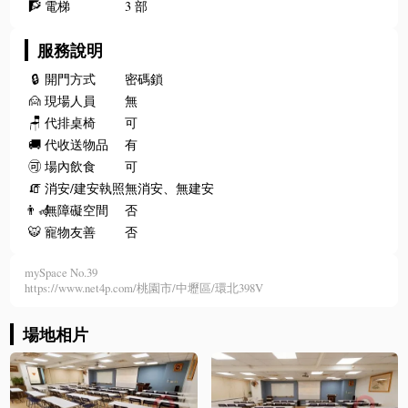
🧗
電梯
3 部
服務說明
🔒
開門方式
密碼鎖
🙍
現場人員
無
🪑
代排桌椅
可
🚚
代收送物品
有
🉑
場內飲食
可
🧯
消安/建安執照
無消安、無建安
👨‍🦽
無障礙空間
否
🐯
寵物友善
否
mySpace No.39
https://www.net4p.com/桃園市/中壢區/環北398V
場地相片