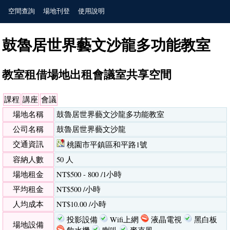
空間查詢
場地刊登
使用說明
鼓魯居世界藝文沙龍多功能教室
教室租借場地出租會議室共享空間
課程
講座
會議
場地名稱
鼓魯居世界藝文沙龍多功能教室
公司名稱
鼓魯居世界藝文沙龍
交通資訊
桃園市平鎮區和平路1號
容納人數
50 人
場地租金
NT$500 - 800 /1小時
平均租金
NT$500 /小時
人均成本
NT$10.00 /小時
投影設備
Wifi上網
液晶電視
黑白板
場地設備