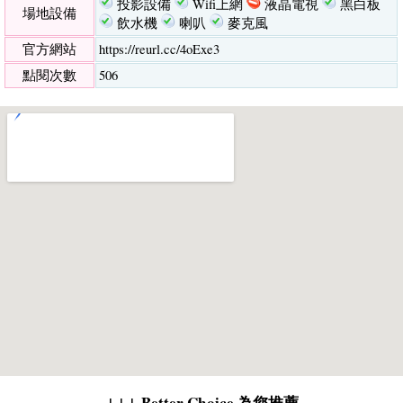
投影設備
Wifi上網
液晶電視
黑白板
場地設備
飲水機
喇叭
麥克風
官方網站
https://reurl.cc/4oExe3
點閱次數
506
↓↓↓ Better Choice 為您推薦