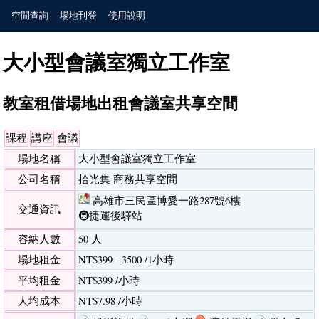
空間查詢
場地刊登
使用說明
大小型會議室獨立工作室
教室租借場地出租會議室共享空間
課程
講座
會議
場地名稱
大小型會議室獨立工作室
公司名稱
拾光集 商務共享空間
高雄市三民區博愛一路287號6樓
交通資訊
🚇捷運後驛站
容納人數
50 人
場地租金
NT$399 - 3500 /1小時
平均租金
NT$399 /小時
人均成本
NT$7.98 /小時