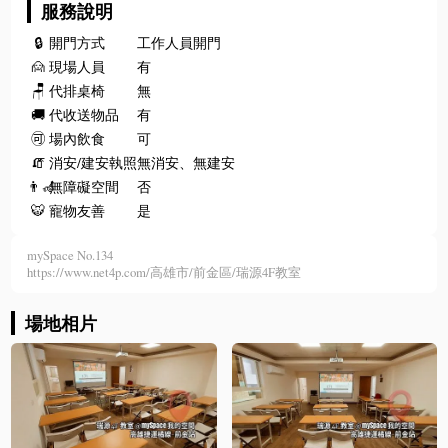
服務說明
🔒
開門方式
工作人員開門
🙍
現場人員
有
🪑
代排桌椅
無
🚚
代收送物品
有
🉑
場內飲食
可
🧯
消安/建安執照
無消安、無建安
👨‍🦽
無障礙空間
否
🐯
寵物友善
是
mySpace No.134
https://www.net4p.com/高雄市/前金區/瑞源4F教室
場地相片