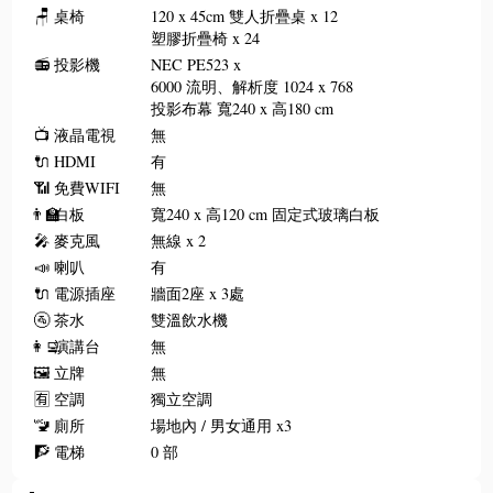
🪑
桌椅
120 x 45cm 雙人折疊桌 x 12
塑膠折疊椅 x 24
📻
投影機
NEC PE523 x
6000 流明、解析度 1024 x 768
投影布幕 寬240 x 高180 cm
📺
液晶電視
無
🔌
HDMI
有
📶
免費WIFI
無
👨‍🏫
白板
寬240 x 高120 cm 固定式玻璃白板
🎤
麥克風
無線 x 2
📣
喇叭
有
🔌
電源插座
牆面2座 x 3處
🚰
茶水
雙溫飲水機
👩‍💻
演講台
無
🖼️
立牌
無
🈶
空調
獨立空調
🚾
廁所
場地內 / 男女通用 x3
🧗
電梯
0 部