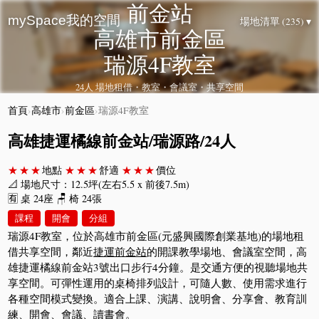
前金站
mySpace我的空間
場地清單 (235) ▾
高雄市前金區
瑞源4F教室
24人 場地租借・教室・會議室・共享空間
首頁
›
高雄市
›
前金區
›
瑞源4F教室
高雄捷運橘線前金站/瑞源路/24人
★★★
地點
★★★
舒適
★★★
價位
📐 場地尺寸：12.5坪(左右5.5 x 前後7.5m)
🈶 桌 24座 🪑 椅 24張
課程
開會
分組
瑞源4F教室，位於高雄市前金區(元盛興國際創業基地)的場地租
借共享空間，鄰近
捷運前金站
的開課教學場地、會議室空間，高
雄捷運橘線前金站3號出口步行4分鐘。是交通方便的視聽場地共
享空間。可彈性運用的桌椅排列設計，可隨人數、使用需求進行
各種空間模式變換。適合上課、演講、說明會、分享會、教育訓
練、開會、會議、讀書會。