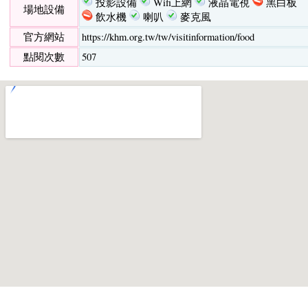
投影設備
Wifi上網
液晶電視
黑白板
場地設備
飲水機
喇叭
麥克風
官方網站
https://khm.org.tw/tw/visitinformation/food
點閱次數
507