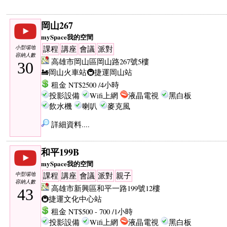
岡山267
mySpace我的空間
小型場地
課程
講座
會議
派對
容納人數
高雄市岡山區岡山路267號5樓
30
🚂岡山火車站
🚇捷運岡山站
租金 NT$2500 /4小時
投影設備
Wifi上網
液晶電視
黑白板
飲水機
喇叭
麥克風
詳細資料....
和平199B
mySpace我的空間
中型場地
課程
講座
會議
派對
親子
容納人數
高雄市新興區和平一路199號12樓
43
🚇捷運文化中心站
租金 NT$500 - 700 /1小時
投影設備
Wifi上網
液晶電視
黑白板