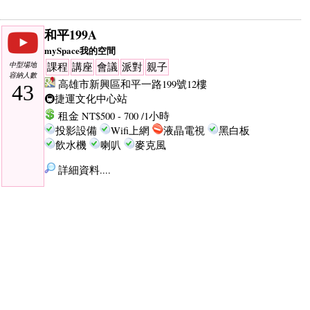
和平199A
mySpace我的空間
中型場地
課程
講座
會議
派對
親子
容納人數
高雄市新興區和平一路199號12樓
43
🚇捷運文化中心站
租金 NT$500 - 700 /1小時
投影設備
Wifi上網
液晶電視
黑白板
飲水機
喇叭
麥克風
詳細資料....