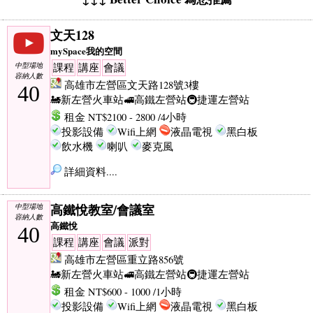
文天128
mySpace我的空間
中型場地
課程
講座
會議
容納人數
高雄市左營區文天路128號3樓
40
🚂新左營火車站
🚅高鐵左營站
🚇捷運左營站
租金 NT$2100 - 2800 /4小時
投影設備
Wifi上網
液晶電視
黑白板
飲水機
喇叭
麥克風
詳細資料....
高鐵悅教室/會議室
中型場地
容納人數
高鐵悅
40
課程
講座
會議
派對
高雄市左營區重立路856號
🚂新左營火車站
🚅高鐵左營站
🚇捷運左營站
租金 NT$600 - 1000 /1小時
投影設備
Wifi上網
液晶電視
黑白板