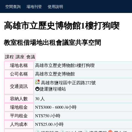
空間查詢
場地刊登
使用說明
高雄市立歷史博物館1樓打狗喫
教室租借場地出租會議室共享空間
課程
講座
會議
場地名稱
高雄市立歷史博物館1樓打狗喫
公司名稱
高雄市立歷史博物館
高雄市鹽埕區中正四路272號
交通資訊
🚇捷運鹽埕埔站
容納人數
30 人
場地租金
NT$3000 - 6000 /4小時
平均租金
NT$750 /小時
人均成本
NT$25.00 /小時